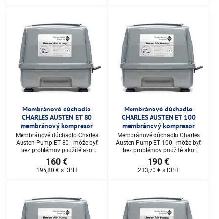
40, Air Mac DB40, HP HIBLOW 40,
60, Air Mac DB60, Hiblow HP
YASUNAGA Rietschle Thomas LP-
60,YASUNAGA-Rietschle Thomas
40A
LP-60A
Membránové dúchadlo
Membránové dúchadlo
CHARLES AUSTEN ET 80
CHARLES AUSTEN ET 100
membránový kompresor
membránový kompresor
Membránové dúchadlo Charles
Membránové dúchadlo Charles
Austen Pump ET 80 - môže byť
Austen Pump ET 100 - môže byť
bez problémov použité ako
bez problémov použité ako
náhrada za nasledujúce
náhrada za nasledujúce
160 €
190 €
dúchadla od nasledujúcich
dúchadla od nasledujúcich
196,80 €
s DPH
233,70 €
s DPH
výrobcov: Alita AL80, SECOH EL-
výrobcov: Alita AL100, SECOH
S-80/15, Air Mac DB80, Hiblow
SLL-100, Air Mac DB100, Hiblow
HP 80,YASUNAGA-Rietschle
HP 100,YASUNAGA-Rietschle
Thomas LP-80A
Thomas LP-100A