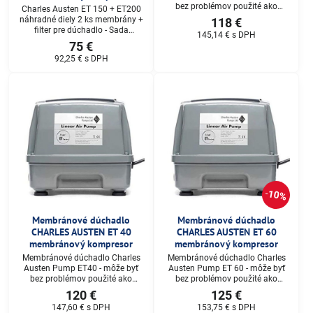
bez problémov použité ako
Charles Austen ET 150 + ET200
náhrada za nasledujúce
náhradné diely 2 ks membrány +
118 €
dúchadla od nasledujúcich
filter pre dúchadlo - Sada
145,14 €
s DPH
výrobcov: Alita AL 30 , Secoh SLL-
membrán pre membránový
75 €
30 , Air Mac DB 30 , HP HIBLOW
kompresor
30 , YASUNAGA Rietschle
92,25 €
s DPH
Thomas LP-30A
10%
Membránové dúchadlo
Membránové dúchadlo
CHARLES AUSTEN ET 40
CHARLES AUSTEN ET 60
membránový kompresor
membránový kompresor
Membránové dúchadlo Charles
Membránové dúchadlo Charles
Austen Pump ET40 - môže byť
Austen Pump ET 60 - môže byť
bez problémov použité ako
bez problémov použité ako
náhrada za nasledujúce
náhrada za nasledujúce
120 €
125 €
dúchadla od nasledujúcich
dúchadla od nasledujúcich
147,60 €
s DPH
153,75 €
s DPH
výrobcov: Alita AL 40, Secoh SLL-
výrobcov: Alita AL60, SECOH SLL-