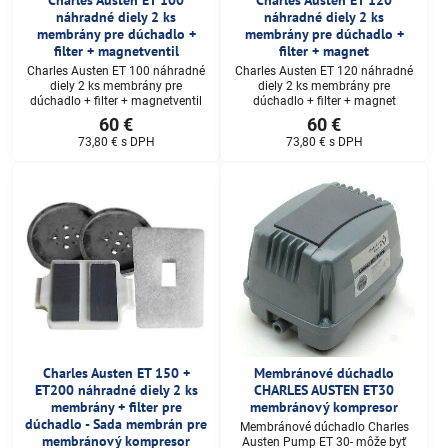
Charles Austen ET 100
Charles Austen ET 120
náhradné diely 2 ks
náhradné diely 2 ks
membrány pre dúchadlo +
membrány pre dúchadlo +
filter + magnetventil
filter + magnet
Charles Austen ET 100 náhradné
Charles Austen ET 120 náhradné
diely 2 ks membrány pre
diely 2 ks membrány pre
dúchadlo + filter + magnetventil
dúchadlo + filter + magnet
60 €
60 €
73,80 €
s DPH
73,80 €
s DPH
Charles Austen ET 150 +
Membránové dúchadlo
ET200 náhradné diely 2 ks
CHARLES AUSTEN ET30
membrány + filter pre
membránový kompresor
dúchadlo - Sada membrán pre
Membránové dúchadlo Charles
membránový kompresor
Austen Pump ET 30- môže byť