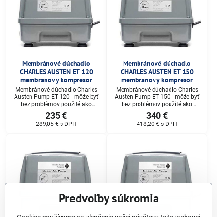
Membránové dúchadlo
Membránové dúchadlo
CHARLES AUSTEN ET 120
CHARLES AUSTEN ET 150
membránový kompresor
membránový kompresor
Membránové dúchadlo Charles
Membránové dúchadlo Charles
Austen Pump ET 120 - môže byť
Austen Pump ET 150 - môže byť
bez problémov použité ako
bez problémov použité ako
náhrada za nasledujúce
náhrada za nasledujúce
235 €
340 €
dúchadla od nasledujúcich
dúchadla od nasledujúcich
289,05 €
s DPH
418,20 €
s DPH
výrobcov: Alita AL120, SECOH
výrobcov: Alita AL150, SECOH
SLL-120, Air Mac DB120, Hiblow
SLL-150, Air Mac DB150, Hiblow
HP 120, YASUNAGA-Rietschle
HP 150, YASUNAGA-Rietschle
Thomas LP-120A
Thomas LP-150A
Predvoľby súkromia