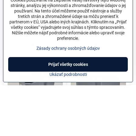
Cookies používame na zlepšenie vašej návštevy tejto webovej
stránky, analýzu jej výkonnosti a zhromažďovanie údajov o jej
používaní. Na tento účel môžeme použiť nástroje a služby
Membránové dúchadlo
Membránové dúchadlo
tretích strán a zhromaždené údaje sa môžu preniesť k
CHARLES AUSTEN ET 200
CHARLES AUSTEN ET 250
partnerom v EÚ, USA alebo iných krajinách. Kliknutím na „Prijať
membránový kompresor
membránový kompresor
všetky cookies“ vyjadrujete svoj súhlas s týmto spracovaním.
Membránové dúchadlo Charles
Membránové dúchadlo Charles
Nižšie môžete nájsť podrobné informácie alebo upraviť svoje
Austen Pump ET 200 - môže byť
Austen Pump ET 250 - môže byť
bez problémov použité ako
bez problémov použité ako
preferencie.
náhrada za nasledujúce
náhrada za nasledujúce
380 €
460 €
dúchadla od nasledujúcich
dúchadla od nasledujúcich
Zásady ochrany osobných údajov
467,40 €
s DPH
565,80 €
s DPH
výrobcov: Alita AL 200 , Secoh
výrobcov: Alita AL250, SECOH
SLL-200 , Air Mac DB 200 , HP
SLL-250, Air Mac DB250, Hiblow
HIBLOW 200 , YASUNAGA
HP 250, YASUNAGA-Rietschle
Prijať všetky cookies
Rietschle Thomas LP-200
Thomas LP-250A
Ukázať podrobnosti
Membránové dúchadlo
Membránové dúchadlo
CHARLES AUSTEN ET 300
CHARLES AUSTEN ET 400
membránový kompresor
membránový kompresor