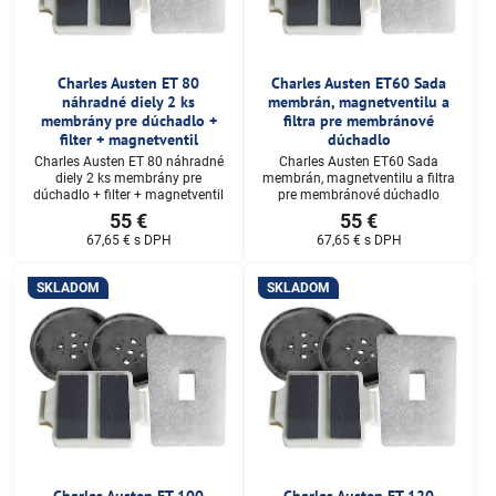
Charles Austen ET 80
Charles Austen ET60 Sada
náhradné diely 2 ks
membrán, magnetventilu a
membrány pre dúchadlo +
filtra pre membránové
filter + magnetventil
dúchadlo
Charles Austen ET 80 náhradné
Charles Austen ET60 Sada
diely 2 ks membrány pre
membrán, magnetventilu a filtra
dúchadlo + filter + magnetventil
pre membránové dúchadlo
55 €
55 €
67,65 €
s DPH
67,65 €
s DPH
SKLADOM
SKLADOM