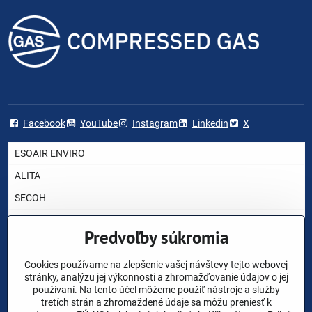
Facebook
YouTube
Instagram
Linkedin
X
ESOAIR ENVIRO
ALITA
SECOH
AIRMAC
Predvoľby súkromia
HIBLOW
YASUNAGA RIETSCHLE THOMAS
Cookies používame na zlepšenie vašej návštevy tejto webovej
stránky, analýzu jej výkonnosti a zhromažďovanie údajov o jej
NITTO KOHKI
používaní. Na tento účel môžeme použiť nástroje a služby
tretích strán a zhromaždené údaje sa môžu preniesť k
CHARLES AUSTEN