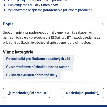
Zabezpečujeme
servis
našich produktov
Poskytujeme záruku
24 mesiacov
Vykonávame bezplatné
poradenstvo
pri výbere produktu
Popis
Upozornenie: v prípade neodbornej výmeny u nás zakúpených
náhradných dielov pre dúchadlá ESOair typ ET nezodpovedáme za
prípadné poškodenie dúchadiel spôsobené touto činnosťou.
Viac z kategórie
Dúchadlá pre čistiarne odpadových vôd
Membránové dúchadla Charles Austen
Charles Austen náhradné diely
Predchádzajúci produkt
Nasledujúci produkt