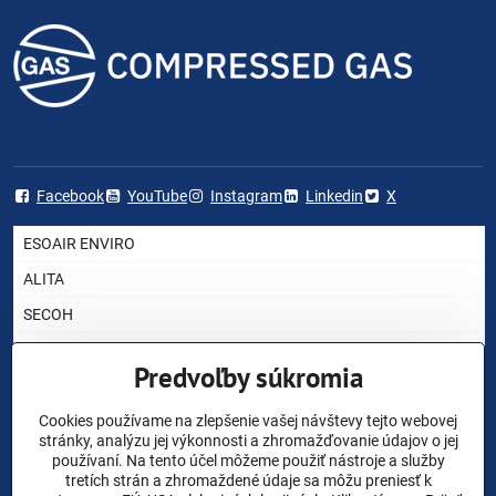
Facebook
YouTube
Instagram
Linkedin
X
ESOAIR ENVIRO
ALITA
SECOH
AIRMAC
Predvoľby súkromia
HIBLOW
YASUNAGA RIETSCHLE THOMAS
Cookies používame na zlepšenie vašej návštevy tejto webovej
stránky, analýzu jej výkonnosti a zhromažďovanie údajov o jej
NITTO KOHKI
používaní. Na tento účel môžeme použiť nástroje a služby
tretích strán a zhromaždené údaje sa môžu preniesť k
CHARLES AUSTEN