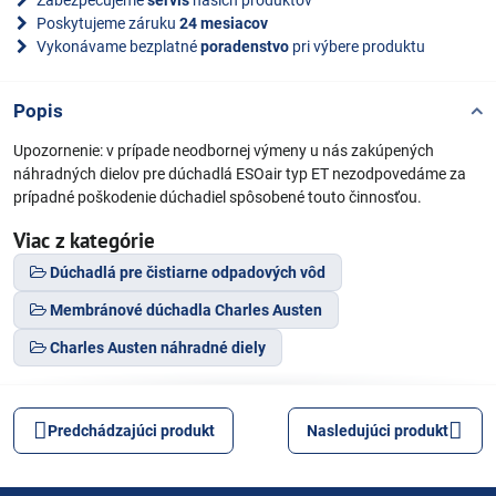
Zabezpečujeme
servis
našich produktov
Poskytujeme záruku
24 mesiacov
Vykonávame bezplatné
poradenstvo
pri výbere produktu
Popis
Upozornenie: v prípade neodbornej výmeny u nás zakúpených
náhradných dielov pre dúchadlá ESOair typ ET nezodpovedáme za
prípadné poškodenie dúchadiel spôsobené touto činnosťou.
Viac z kategórie
Dúchadlá pre čistiarne odpadových vôd
Membránové dúchadla Charles Austen
Charles Austen náhradné diely
Predchádzajúci produkt
Nasledujúci produkt