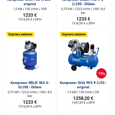
original
2/100 - Oilless
1,5 kW | 150 l/min | 100l
0,75 kW | 123,3 l/min | 100l | 8,5
bar
1233 €
1233 €
1516,59 €
s DPH
1516,59 €
s DPH
Doprava zadarmo
Doprava zadarmo
10%
Kompresor ORLIK SKS 4-
Kompresor Orlik PKS 9-2/50 -
O/100 - Oilless
original
0,75 kW | 123,3 l/min | 100l | 8,5
1,5 kW | 150 l/min | 50l
bar
1258,20 €
1233 €
1547,59 €
s DPH
1516,59 €
s DPH