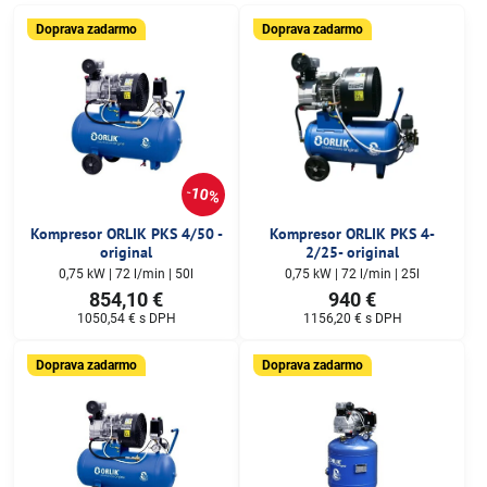
Doprava zadarmo
Doprava zadarmo
10%
Kompresor ORLIK PKS 4/50 -
Kompresor ORLIK PKS 4-
original
2/25- original
0,75 kW | 72 l/min | 50l
0,75 kW | 72 l/min | 25l
854,10 €
940 €
1050,54 €
s DPH
1156,20 €
s DPH
Doprava zadarmo
Doprava zadarmo