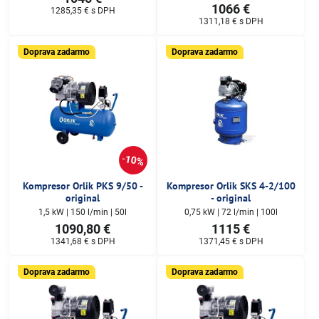
1066 €
1285,35 €
s DPH
1311,18 €
s DPH
Doprava zadarmo
Doprava zadarmo
10%
Kompresor Orlik PKS 9/50 -
Kompresor Orlik SKS 4-2/100
original
- original
1,5 kW | 150 l/min | 50l
0,75 kW | 72 l/min | 100l
1090,80 €
1115 €
1341,68 €
s DPH
1371,45 €
s DPH
Doprava zadarmo
Doprava zadarmo