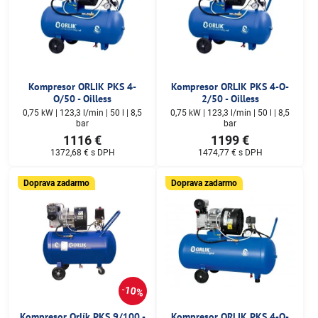
Kompresor ORLIK PKS 4-
Kompresor ORLIK PKS 4-O-
O/50 - Oilless
2/50 - Oilless
0,75 kW | 123,3 l/min | 50 l | 8,5
0,75 kW | 123,3 l/min | 50 l | 8,5
bar
bar
1116 €
1199 €
1372,68 €
s DPH
1474,77 €
s DPH
Doprava zadarmo
Doprava zadarmo
10%
Kompresor Orlík PKS 9/100 -
Kompresor ORLIK PKS 4-O-