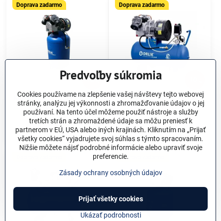
Doprava zadarmo
Doprava zadarmo
Predvoľby súkromia
10%
10%
Cookies používame na zlepšenie vašej návštevy tejto webovej
Kompresor Orlik SKS 9/100 -
Kompresor ORLIK PKS 9-
stránky, analýzu jej výkonnosti a zhromažďovanie údajov o jej
original
O/50 - Oilless
používaní. Na tento účel môžeme použiť nástroje a služby
1,5 kW | 150 l/min | 100l
1,5 kW | 150 l/min | 50 l | 8,5 bar
tretích strán a zhromaždené údaje sa môžu preniesť k
1274,40 €
1283,40 €
partnerom v EÚ, USA alebo iných krajinách. Kliknutím na „Prijať
1567,51 €
s DPH
1578,58 €
s DPH
všetky cookies“ vyjadrujete svoj súhlas s týmto spracovaním.
Nižšie môžete nájsť podrobné informácie alebo upraviť svoje
preferencie.
Doprava zadarmo
Doprava zadarmo
Zásady ochrany osobných údajov
Prijať všetky cookies
Ukázať podrobnosti