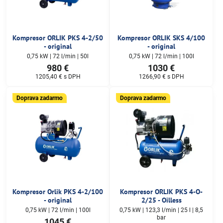
Kompresor ORLIK PKS 4-2/50
Kompresor ORLIK SKS 4/100
- original
- original
0,75 kW | 72 l/min | 50l
0,75 kW | 72 l/min | 100l
980 €
1030 €
1205,40 €
s DPH
1266,90 €
s DPH
Doprava zadarmo
Doprava zadarmo
Kompresor Orlik PKS 4-2/100
Kompresor ORLIK PKS 4-O-
- original
2/25 - Oilless
0,75 kW | 72 l/min | 100l
0,75 kW | 123,3 l/min | 25 l | 8,5
bar
1045 €