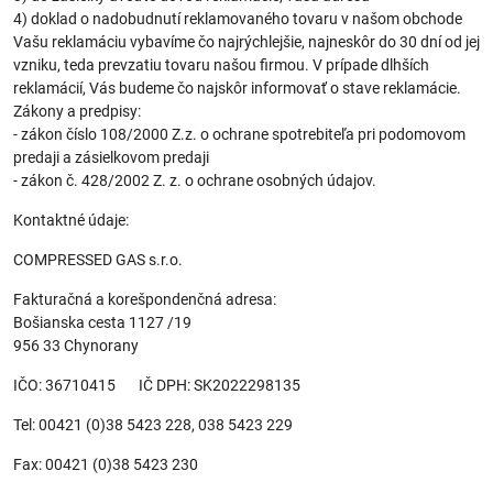
4) doklad o nadobudnutí reklamovaného tovaru v našom obchode
Vašu reklamáciu vybavíme čo najrýchlejšie, najneskôr do 30 dní od jej
vzniku, teda prevzatiu tovaru našou firmou. V prípade dlhších
reklamácií, Vás budeme čo najskôr informovať o stave reklamácie.
Zákony a predpisy:
- zákon číslo 108/2000 Z.z. o ochrane spotrebiteľa pri podomovom
predaji a zásielkovom predaji
- zákon č. 428/2002 Z. z. o ochrane osobných údajov.
Kontaktné údaje:
COMPRESSED GAS s.r.o.
Fakturačná a korešpondenčná adresa:
Bošianska cesta 1127 /19
956 33 Chynorany
IČO: 36710415 IČ DPH: SK2022298135
Tel: 00421 (0)38 5423 228, 038 5423 229
Fax: 00421 (0)38 5423 230