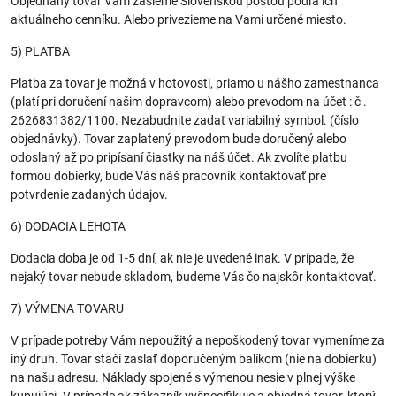
Objednaný tovar Vám zašleme Slovenskou poštou podľa ich
aktuálneho cenníku. Alebo privezieme na Vami určené miesto.
5) PLATBA
Platba za tovar je možná v hotovosti, priamo u nášho zamestnanca
(platí pri doručení našim dopravcom) alebo prevodom na účet : č .
2626831382/1100. Nezabudnite zadať variabilný symbol. (číslo
objednávky). Tovar zaplatený prevodom bude doručený alebo
odoslaný až po pripísaní čiastky na náš účet. Ak zvolíte platbu
formou dobierky, bude Vás náš pracovník kontaktovať pre
potvrdenie zadaných údajov.
6) DODACIA LEHOTA
Dodacia doba je od 1-5 dní, ak nie je uvedené inak. V prípade, že
nejaký tovar nebude skladom, budeme Vás čo najskôr kontaktovať.
7) VÝMENA TOVARU
V prípade potreby Vám nepoužitý a nepoškodený tovar vymeníme za
iný druh. Tovar stačí zaslať doporučeným balíkom (nie na dobierku)
na našu adresu. Náklady spojené s výmenou nesie v plnej výške