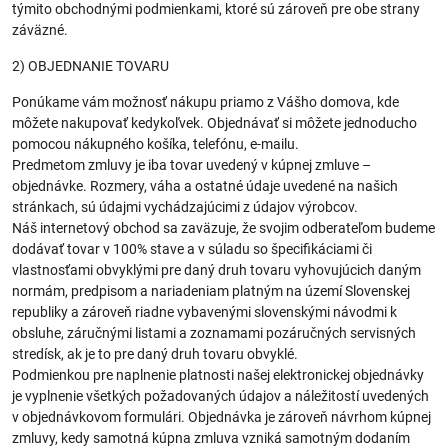
týmito obchodnými podmienkami, ktoré sú zároveň pre obe strany
záväzné.
2) OBJEDNANIE TOVARU
Ponúkame vám možnosť nákupu priamo z Vášho domova, kde
môžete nakupovať kedykoľvek. Objednávať si môžete jednoducho
pomocou nákupného košíka, telefónu, e-mailu.
Predmetom zmluvy je iba tovar uvedený v kúpnej zmluve –
objednávke. Rozmery, váha a ostatné údaje uvedené na našich
stránkach, sú údajmi vychádzajúcimi z údajov výrobcov.
Náš internetový obchod sa zaväzuje, že svojim odberateľom budeme
dodávať tovar v 100% stave a v súladu so špecifikáciami či
vlastnosťami obvyklými pre daný druh tovaru vyhovujúcich daným
normám, predpisom a nariadeniam platným na území Slovenskej
republiky a zároveň riadne vybavenými slovenskými návodmi k
obsluhe, záručnými listami a zoznamami pozáručných servisných
stredísk, ak je to pre daný druh tovaru obvyklé.
Podmienkou pre naplnenie platnosti našej elektronickej objednávky
je vyplnenie všetkých požadovaných údajov a náležitostí uvedených
v objednávkovom formulári. Objednávka je zároveň návrhom kúpnej
zmluvy, kedy samotná kúpna zmluva vzniká samotným dodaním