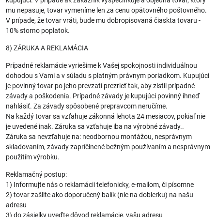
kupujúci. V prípade ak zákazník vyšpecifikuje a objedná tovar, ktorý
mu nepasuje, tovar vymeníme len za cenu opätovného poštovného.
V prípade, že tovar vráti, bude mu dobropisovaná čiaskta tovaru -
10% storno poplatok.
8) ZÁRUKA A REKLAMÁCIA
Prípadné reklamácie vyriešime k Vašej spokojnosti individuálnou
dohodou s Vami a v súladu s platným právnym poriadkom. Kupujúci
je povinný tovar po jeho prevzatí prezrieť tak, aby zistil prípadné
závady a poškodenia. Prípadné závady je kupujúci povinný ihneď
nahlásiť. Za závady spôsobené prepravcom neručíme.
Na každý tovar sa vzťahuje zákonná lehota 24 mesiacov, pokiaľ nie
je uvedené inak. Záruka sa vzťahuje iba na výrobné závady..
Záruka sa nevzťahuje na: neodbornou montážou, nesprávnym
skladovaním, závady zapríčinené bežným používaním a nesprávnym
použitím výrobku.
Reklamačný postup:
1) Informujte nás o reklamácii telefonicky, e-mailom, či písomne
2) tovar zašlite ako doporučený balík (nie na dobierku) na našu
adresu
3) do zásielky uveďte dôvod reklamácie, vašu adresu