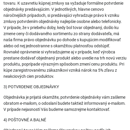
tovaru. K uzavretiu kúpnej zmluvy sa vyžaduje formálne potvrdenie
objednávky predávajúcim. V jednotlivých, hlavne cenovo
náročnejších prípadoch, si predávajúci vyhradzuje právo k vzniku
zmluvy potvrdením objednávky najlepšie osobne alebo telefonicky.
V prípade, že v priebehu doby, kedy bol tovar objednaný, došlo ku
zmene ceny či dodávaného sortimentu zo strany dodávateľa, má
naša firma právo objednávku po dohode s kupujúcim modifikovať
alebo od nej jednostranne s okamžitou platnosťou odstúpiť.
Rovnaké oprávnenie si vyhradzujeme aj v prípade, keď výrobca
prestane dodávať objednaný produkt alebo uvedie na trh novú verziu
produktu, poprípade výrazným spôsobom zmení cenu produktu. Pri
kúpe zaregistrovanému zákazníkovi vzniká nárok na 5% zľavu z
neakciových cien produktov.
3) POTVRDENIE OBJEDNÁVKY
Objednávka je prijatá okamžite, potvrdenie objednávky vám zašleme
obratom e-mailom, o odoslaní budete taktiež informovaný e-mailom.
V prípade nejasností Vás budeme samozrejme kontaktovať.
4) POŠTOVNÉ A BALNÉ