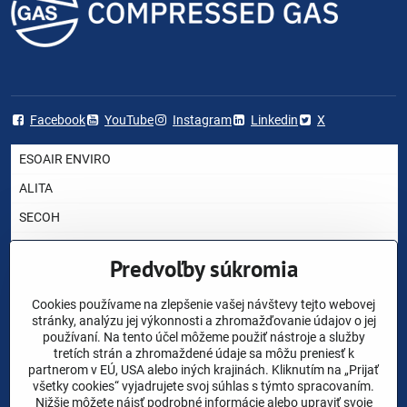
Facebook
YouTube
Instagram
Linkedin
X
ESOAIR ENVIRO
ALITA
SECOH
AIRMAC
Predvoľby súkromia
HIBLOW
YASUNAGA RIETSCHLE THOMAS
Cookies používame na zlepšenie vašej návštevy tejto webovej
stránky, analýzu jej výkonnosti a zhromažďovanie údajov o jej
NITTO KOHKI
používaní. Na tento účel môžeme použiť nástroje a služby
tretích strán a zhromaždené údaje sa môžu preniesť k
CHARLES AUSTEN
partnerom v EÚ, USA alebo iných krajinách. Kliknutím na „Prijať
všetky cookies“ vyjadrujete svoj súhlas s týmto spracovaním.
AKO VYBRAŤ DÚCHADLO ?
Nižšie môžete nájsť podrobné informácie alebo upraviť svoje