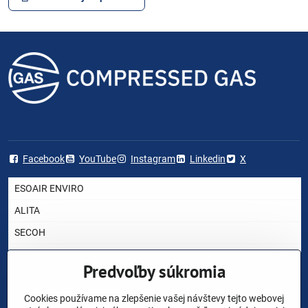
Facebook
YouTube
Instagram
Linkedin
X
ESOAIR ENVIRO
ALITA
SECOH
AIRMAC
Predvoľby súkromia
HIBLOW
YASUNAGA RIETSCHLE THOMAS
Cookies používame na zlepšenie vašej návštevy tejto webovej