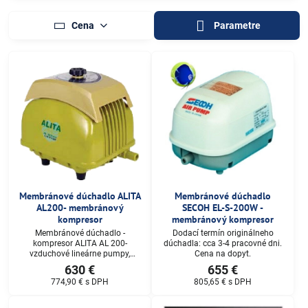
Cena
Parametre
Membránové dúchadlo ALITA
Membránové dúchadlo
AL200- membránový
SECOH EL-S-200W -
kompresor
membránový kompresor
Membránové dúchadlo -
Dodací termín originálneho
kompresor ALITA AL 200-
dúchadla: cca 3-4 pracovné dni.
vzduchové lineárne pumpy,
Cena na dopyt.
dúchadlá a kompresory. Dodací
630 €
655 €
termín: cca 2 pracovné dni. Cena
774,90 €
s DPH
805,65 €
s DPH
na dopyt.