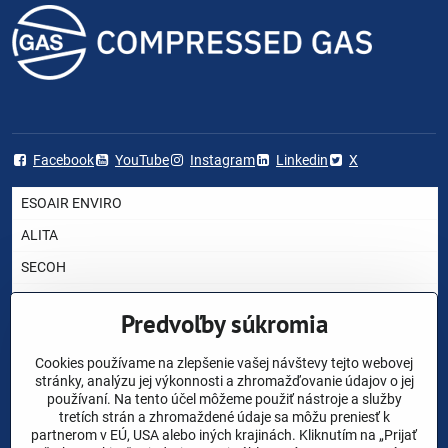
Facebook
YouTube
Instagram
Linkedin
X
ESOAIR ENVIRO
ALITA
SECOH
AIRMAC
Predvoľby súkromia
HIBLOW
YASUNAGA RIETSCHLE THOMAS
Cookies používame na zlepšenie vašej návštevy tejto webovej
stránky, analýzu jej výkonnosti a zhromažďovanie údajov o jej
NITTO KOHKI
používaní. Na tento účel môžeme použiť nástroje a služby
tretích strán a zhromaždené údaje sa môžu preniesť k
CHARLES AUSTEN
partnerom v EÚ, USA alebo iných krajinách. Kliknutím na „Prijať