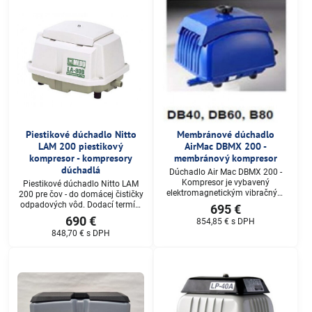
Piestikové dúchadlo Nitto
Membránové dúchadlo
LAM 200 piestikový
AirMac DBMX 200 -
kompresor - kompresory
membránový kompresor
dúchadlá
Dúchadlo Air Mac DBMX 200 -
Kompresor je vybavený
Piestikové dúchadlo Nitto LAM
elektromagnetickým vibračným
200 pre čov - do domácej čističky
motorom , ktorého vysoká
odpadových vôd. Dodací termín:
695 €
účinnosť je jeho všeobecne
do 3-4 pracovných dní, Cena na
690 €
854,85 €
s DPH
známou vlastnosťou. Dodací
dopyt.
848,70 €
s DPH
termín: do 3-4 pracovných dní,
Cena na dopyt.