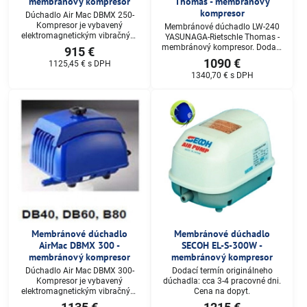
membránový kompresor
Thomas - membránový
kompresor
Dúchadlo Air Mac DBMX 250-
Kompresor je vybavený
Membránové dúchadlo LW-240
elektromagnetickým vibračným
YASUNAGA-Rietschle Thomas -
motorom , ktorého vysoká
membránový kompresor. Dodací
915 €
účinnosť je jeho všeobecne
termín: do 3-4 pracovných dní,
1090 €
1125,45 €
s DPH
známou vlastnosťou. Dodací
Cena na dopyt.
1340,70 €
s DPH
termín: do 3-4 pracovných dní,
Cena na dopyt.
Membránové dúchadlo
Membránové dúchadlo
AirMac DBMX 300 -
SECOH EL-S-300W -
membránový kompresor
membránový kompresor
Dúchadlo Air Mac DBMX 300-
Dodací termín originálneho
Kompresor je vybavený
dúchadla: cca 3-4 pracovné dni.
elektromagnetickým vibračným
Cena na dopyt.
motorom , ktorého vysoká