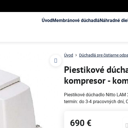
Úvod
Membránové dúchadlá
Náhradné die
Úvod
Dúchadlá pre čistiarne od
Piestikové dúch
kompresor - kom
Piestikové dúchadlo Nitto LAM 
termín: do 3-4 pracovných dní,
690 €