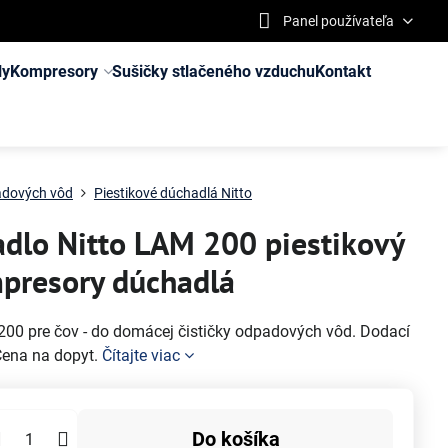
Panel používateľa
ly
Kompresory
Sušičky stlačeného vzduchu
Kontakt
padových vôd
Piestikové dúchadlá Nitto
adlo Nitto LAM 200 piestikový
presory dúchadlá
200 pre čov - do domácej čističky odpadových vôd. Dodací
 Cena na dopyt.
Čítajte viac
Do košíka