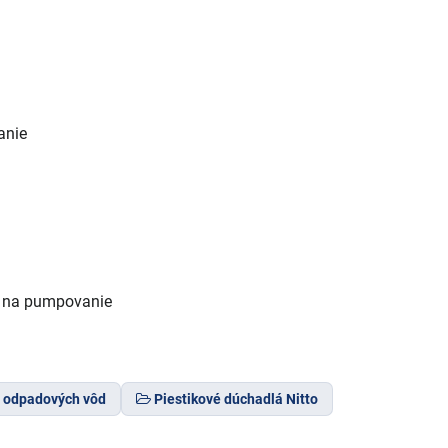
anie
my na pumpovanie
e odpadových vôd
Piestikové dúchadlá Nitto