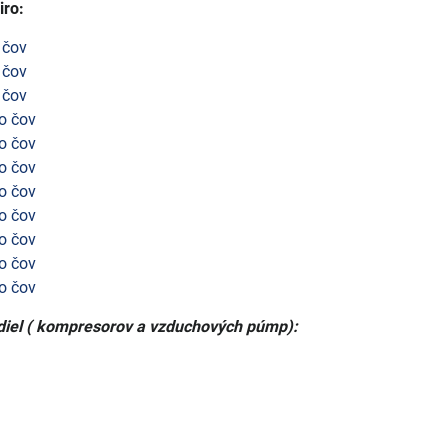
iro:
 čov
 čov
 čov
o čov
o čov
o čov
o čov
o čov
o čov
o čov
o čov
diel ( kompresorov a vzduchových púmp):
)