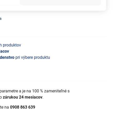
a
h produktov
iacov
denstvo
pri výbere produktu
 parametre a je na 100 % zameniteľné s
so
zárukou 24 mesiacov
.
jte na
0908 863 639