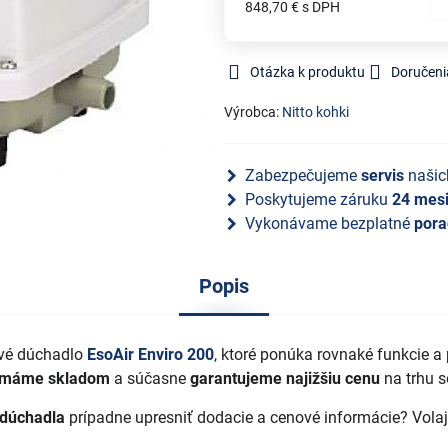
848,70 €
s DPH
Otázka k produktu
Doručeni
Výrobca:
Nitto kohki
Zabezpečujeme
servis
našic
Poskytujeme záruku
24 mes
Vykonávame bezplatné
pora
Popis
vé dúchadlo
EsoAir Enviro 200
, ktoré ponúka rovnaké funkcie a
máme skladom
a súčasne
garantujeme najižšiu cenu
na trhu 
dúchadla
prípadne upresniť dodacie a cenové informácie? Vola