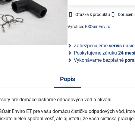
Otázka k produktu
Doručeni
Výrobca:
ESOair Enviro
Zabezpečujeme
servis
našic
Poskytujeme záruku
24 mes
Vykonávame bezplatné
pora
Popis
ory pre domáce čistiarne odpadových vôd a akvárií.
r Enviro ET pre vašu domácu čističku odpadových vôd, ktoré Vá
ate nielen spoľahlivosť, ale aj istotu, že vaša čistička pracu