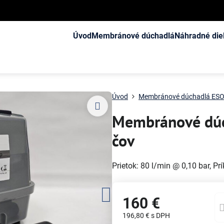
Úvod
Membránové dúchadlá
Náhradné die
Úvod
Membránové dúchadlá ESOa
Membránové dúc
čov
Prietok: 80 l/min @ 0,10 bar, P
160 €
196,80 €
s DPH