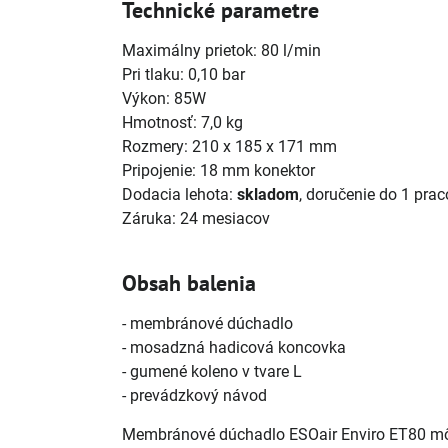
Technické parametre
Maximálny prietok: 80 l/min
Pri tlaku: 0,10 bar
Výkon: 85W
Hmotnosť: 7,0 kg
Rozmery: 210 x 185 x 171 mm
Pripojenie: 18 mm konektor
Dodacia lehota:
skladom
, doručenie do 1 pra
Záruka: 24 mesiacov
Obsah balenia
- membránové dúchadlo
- mosadzná hadicová koncovka
- gumené koleno v tvare L
- prevádzkový návod
Membránové dúchadlo ESOair Enviro ET80 môže