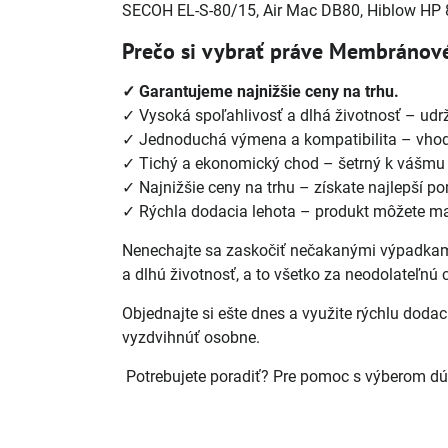
SECOH EL-S-80/15, Air Mac DB80, Hiblow HP
Prečo si vybrať práve Membránové
✓ Garantujeme najnižšie ceny na trhu.
✓ Vysoká spoľahlivosť a dlhá životnosť – udrží
✓ Jednoduchá výmena a kompatibilita – vhod
✓ Tichý a ekonomický chod – šetrný k vášmu 
✓ Najnižšie ceny na trhu – získate najlepší po
✓ Rýchla dodacia lehota – produkt môžete m
Nenechajte sa zaskočiť nečakanými výpadkami 
a dlhú životnosť, a to všetko za neodolateľnú 
Objednajte si ešte dnes a využite rýchlu dod
vyzdvihnúť osobne.
Potrebujete poradiť? Pre pomoc s výberom dúc