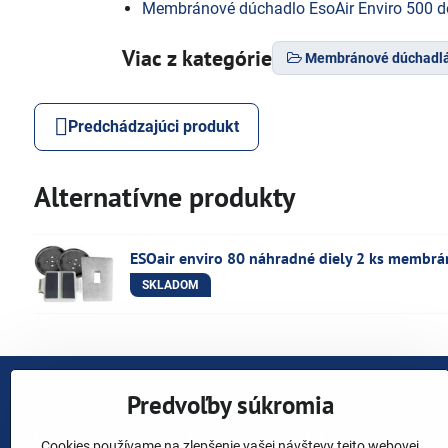
Membránové dúchadlo EsoAir Enviro 500 d
Viac z kategórie
Membránové dúchadlá 
Predchádzajúci produkt
Alternatívne produkty
ESOair enviro 80 náhradné diely 2 ks membrán
SKLADOM
Predvoľby súkromia
Cookies používame na zlepšenie vašej návštevy tejto webovej