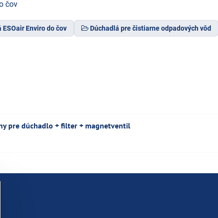
o čov
ESOair Enviro do čov
Dúchadlá pre čistiarne odpadových vôd
y pre dúchadlo + filter + magnetventil