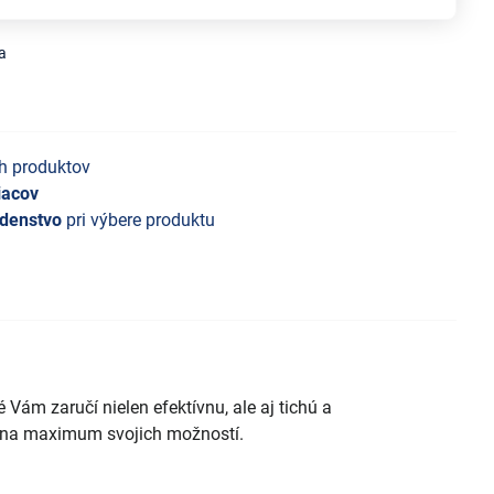
a
h produktov
iacov
denstvo
pri výbere produktu
m zaručí nielen efektívnu, ale aj tichú a
je na maximum svojich možností.