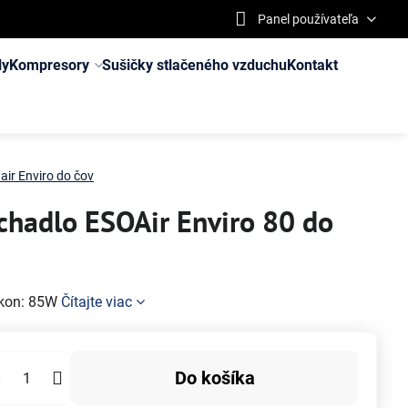
Panel používateľa
ly
Kompresory
Sušičky stlačeného vzduchu
Kontakt
ir Enviro do čov
hadlo ESOAir Enviro 80 do
ríkon: 85W
Čítajte viac
Do košíka