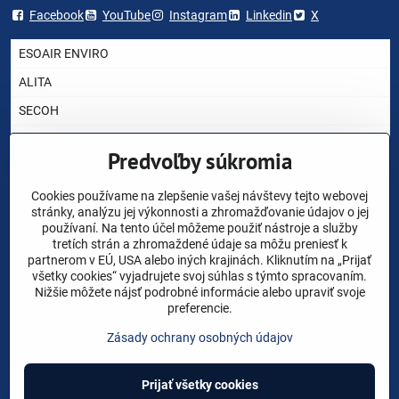
Facebook
YouTube
Instagram
Linkedin
X
ESOAIR ENVIRO
ALITA
SECOH
AIRMAC
Predvoľby súkromia
HIBLOW
YASUNAGA RIETSCHLE THOMAS
Cookies používame na zlepšenie vašej návštevy tejto webovej
stránky, analýzu jej výkonnosti a zhromažďovanie údajov o jej
NITTO KOHKI
používaní. Na tento účel môžeme použiť nástroje a služby
tretích strán a zhromaždené údaje sa môžu preniesť k
CHARLES AUSTEN
partnerom v EÚ, USA alebo iných krajinách. Kliknutím na „Prijať
všetky cookies“ vyjadrujete svoj súhlas s týmto spracovaním.
AKO VYBRAŤ DÚCHADLO ?
Nižšie môžete nájsť podrobné informácie alebo upraviť svoje
preferencie.
NÁHRADNÉ DIELY
Zásady ochrany osobných údajov
VOP
©
2026
Copyright
Prijať všetky cookies