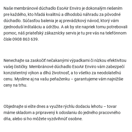
Naše membránové dúchadlo EsoAir Enviro je dokonalým riešením
pre každého, kto hľadá kvalitnú a dlhodobú náhradu za pôvodné
dúchadlo. Súčasťou balenia je aj prevádzkový návod, ktorý vám
zjednoduší inštaláciu a údržbu. A ak by ste napriek tomu potrebovali
pomoc, náš priateľský zákaznícky servis je tu pre vás na telefónnom
čísle 0908 863 639.
Nenechajte sa zaskočiť nečakanými výpadkami či nízkou efektivitou
vašej čističky. Membránové dúchadlo EsoAir Enviro vám zabezpečí
konzistentný výkon a dlhú životnosť, a to všetko za neodolateľnú
cenu. Myslíme aj na vašu peňaženku – garantujeme vám najnižšie
ceny na trhu.
Objednajte si ešte dnes a využite rýchlu dodaciu lehotu – tovar
máme skladom a pripravený k odoslaniu do jedného pracovného
dňa, alebo si ho môžete vyzdvihnúť osobne.