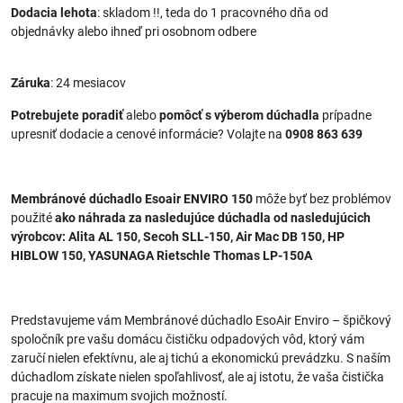
Dodacia lehota
: skladom !!, teda do 1 pracovného dňa od
objednávky alebo ihneď pri osobnom odbere
Záruka
: 24 mesiacov
Potrebujete poradiť
alebo
pomôcť s výberom dúchadla
prípadne
upresniť dodacie a cenové informácie? Volajte na
0908 863 639
Membránové dúchadlo Esoair ENVIRO 150
môže byť bez problémov
použité
ako náhrada za nasledujúce dúchadla od nasledujúcich
výrobcov: Alita AL 150, Secoh SLL-150, Air Mac DB 150, HP
HIBLOW 150, YASUNAGA Rietschle Thomas LP-150A
Predstavujeme vám Membránové dúchadlo EsoAir Enviro – špičkový
spoločník pre vašu domácu čističku odpadových vôd, ktorý vám
zaručí nielen efektívnu, ale aj tichú a ekonomickú prevádzku. S naším
dúchadlom získate nielen spoľahlivosť, ale aj istotu, že vaša čistička
pracuje na maximum svojich možností.