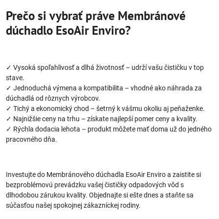
Prečo si vybrať práve Membránové
dúchadlo EsoAir Enviro?
✓ Vysoká spoľahlivosť a dlhá životnosť – udrží vašu čističku v top
stave.
✓ Jednoduchá výmena a kompatibilita – vhodné ako náhrada za
dúchadlá od rôznych výrobcov.
✓ Tichý a ekonomický chod – šetrný k vášmu okoliu aj peňaženke.
✓ Najnižšie ceny na trhu – získate najlepší pomer ceny a kvality.
✓ Rýchla dodacia lehota – produkt môžete mať doma už do jedného
pracovného dňa.
Investujte do Membránového dúchadla EsoAir Enviro a zaistite si
bezproblémovú prevádzku vašej čističky odpadových vôd s
dlhodobou zárukou kvality. Objednajte si ešte dnes a staňte sa
súčasťou našej spokojnej zákazníckej rodiny.