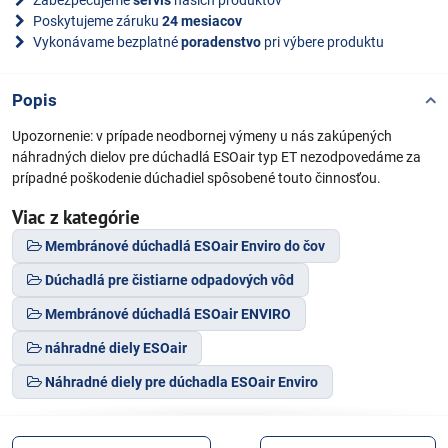
Zabezpečujeme
servis
našich produktov
Poskytujeme záruku
24 mesiacov
Vykonávame bezplatné
poradenstvo
pri výbere produktu
Popis
Upozornenie: v prípade neodbornej výmeny u nás zakúpených
náhradných dielov pre dúchadlá ESOair typ ET nezodpovedáme za
prípadné poškodenie dúchadiel spôsobené touto činnosťou.
Viac z kategórie
Membránové dúchadlá ESOair Enviro do čov
Dúchadlá pre čistiarne odpadových vôd
Membránové dúchadlá ESOair ENVIRO
náhradné diely ESOair
Náhradné diely pre dúchadla ESOair Enviro