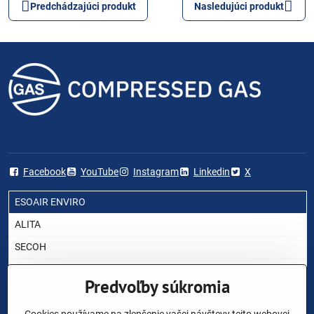
Predchádzajúci produkt
Nasledujúci produkt
Facebook
YouTube
Instagram
Linkedin
X
ESOAIR ENVIRO
ALITA
SECOH
AIRMAC
Predvoľby súkromia
HIBLOW