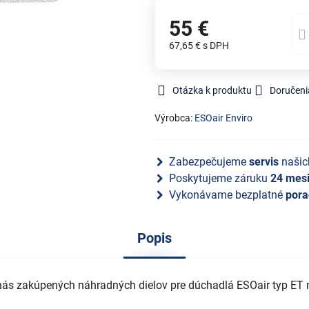
55 €
67,65 €
s DPH
Otázka k produktu
Doručeni
Výrobca:
ESOair Enviro
Zabezpečujeme
servis
našic
Poskytujeme záruku
24 mes
Vykonávame bezplatné
pora
Popis
 nás zakúpených náhradných dielov pre dúchadlá ESOair typ E