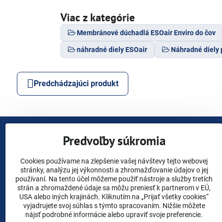
Viac z kategórie
Membránové dúchadlá ESOair Enviro do čov
náhradné diely ESOair
Náhradné diely 
Predchádzajúci produkt
Predvoľby súkromia
Cookies používame na zlepšenie vašej návštevy tejto webovej
stránky, analýzu jej výkonnosti a zhromažďovanie údajov o jej
používaní. Na tento účel môžeme použiť nástroje a služby tretích
strán a zhromaždené údaje sa môžu preniesť k partnerom v EÚ,
USA alebo iných krajinách. Kliknutím na „Prijať všetky cookies“
vyjadrujete svoj súhlas s týmto spracovaním. Nižšie môžete
Facebook
YouTube
Instagram
Linkedin
X
nájsť podrobné informácie alebo upraviť svoje preferencie.