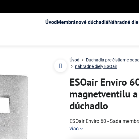
Úvod
Membránové dúchadlá
Náhradné die
Úvod
Dúchadlá pre čistiarne od
náhradné diely ESOair
ESOair Enviro 6
magnetventilu a
dúchadlo
ESOair Enviro 60 - Sada membr
viac