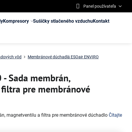
Panel používateľa
ly
Kompresory
Sušičky stlačeného vzduchu
Kontakt
padových vôd
Membránové dúchadlá ESOair ENVIRO
0 - Sada membrán,
 filtra pre membránové
án, magnetventilu a filtra pre membránové dúchadlo
Čítajte