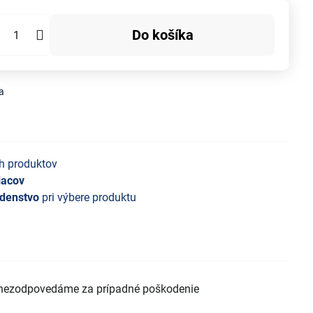
Do košíka
a
h produktov
iacov
denstvo
pri výbere produktu
T nezodpovedáme za prípadné poškodenie