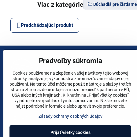
Viac z kategórie
Dúchadlá pre čistiarn
Predchádzajúci produkt
Predvoľby súkromia
Cookies používame na zlepšenie vašej návštevy tejto webovej
stránky, analýzu jej výkonnosti a zhromažďovanie údajov o jej
používaní. Na tento účel môžeme použiť nástroje a služby tretích
strán a zhromaždené údaje sa môžu preniesť k partnerom v EÚ,
USA alebo iných krajinách. Kliknutím na „Prijať všetky cookies“
vyjadrujete svoj súhlas s týmto spracovaním. Nižšie môžete
Facebook
YouTube
Instagram
Linkedin
X
nájsť podrobné informácie alebo upraviť svoje preferencie.
Zásady ochrany osobných údajov
ESOAIR ENVIRO
ALITA
SECOH
AIRMAC
HIBLOW
Y
Prijať všetky cookies