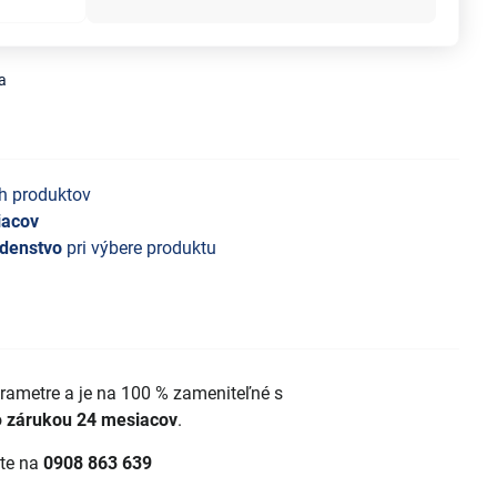
a
h produktov
iacov
denstvo
pri výbere produktu
arametre a je na 100 % zameniteľné s
o
zárukou 24 mesiacov
.
jte na
0908 863 639