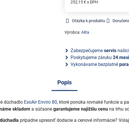
252,15 €
s DPH
Otázka k produktu
Doručeni
Výrobca:
Alita
Zabezpečujeme
servis
našic
Poskytujeme záruku
24 mes
Vykonávame bezplatné
pora
Popis
vé dúchadlo
EsoAir Enviro 80
, ktoré ponúka rovnaké funkcie a p
máme skladom
a súčasne
garantujeme najižšiu cenu
na trhu s
dúchadla
prípadne upresniť dodacie a cenové informácie? Vola