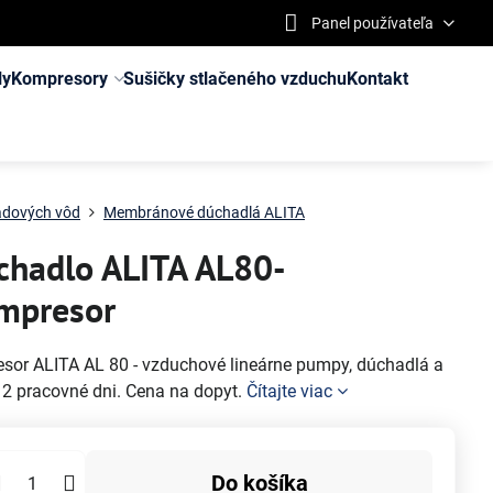
Panel používateľa
ly
Kompresory
Sušičky stlačeného vzduchu
Kontakt
padových vôd
Membránové dúchadlá ALITA
hadlo ALITA AL80-
mpresor
or ALITA AL 80 - vzduchové lineárne pumpy, dúchadlá a
 2 pracovné dni. Cena na dopyt.
Čítajte viac
Do košíka