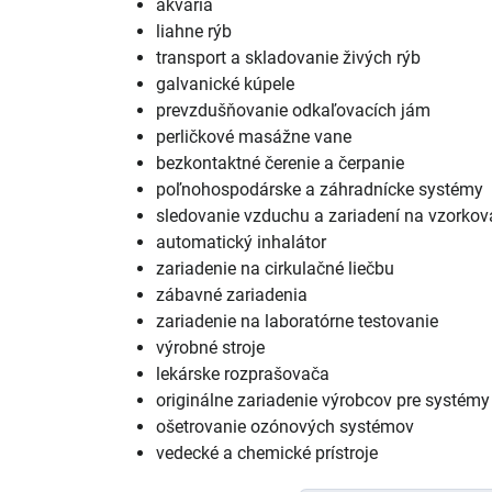
akvária
liahne rýb
transport a skladovanie živých rýb
galvanické kúpele
prevzdušňovanie odkaľovacích jám
perličkové masážne vane
bezkontaktné čerenie a čerpanie
poľnohospodárske a záhradnícke systémy
sledovanie vzduchu a zariadení na vzorkov
automatický inhalátor
zariadenie na cirkulačné liečbu
zábavné zariadenia
zariadenie na laboratórne testovanie
výrobné stroje
lekárske rozprašovača
originálne zariadenie výrobcov pre systé
ošetrovanie ozónových systémov
vedecké a chemické prístroje