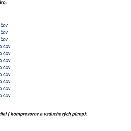
iro:
 čov
 čov
 čov
o čov
o čov
o čov
o čov
o čov
o čov
o čov
o čov
diel ( kompresorov a vzduchových púmp):
)