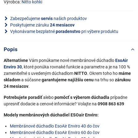
Výrobca:
Nitto kohki
Zabezpečujeme
servis
našich produktov
Poskytujeme záruku
24 mesiacov
Vykonávame bezplatné
poradenstvo
pri výbere produktu
Popis
Alternatívne
Vám ponúkame nové membránové dúchadlo
EsoAir
Enviro 30
, ktoré ponúka rovnaké funkcie a parametre a je na 100 %
zameniteľné s uvedeným dúchadlom
NITTO
. Okrem toho ho
máme
skladom
a súčasne
garantujeme najižšiu cenu
na trhu so
zárukou
24 mesiacov
.
Potrebujete poradiť
alebo
pomôcť s výberom dúchadla
prípadne
upresniť dodacie a cenové informácie? Volajte na
0908 863 639
Modely membránových dúchadiel ESOair Enviro:
Membránové dúchadlo EsoAir Enviro 40 do čov
Membránové dúchadlo EsoAir Enviro 60 do čov