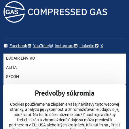
Facebook
YouTube
Instagram
Linkedin
X
ESOAIR ENVIRO
ALITA
SECOH
AIRMAC
Predvoľby súkromia
HIBLOW
Cookies používame na zlepšenie vašej návštevy tejto webovej
YASUNAGA RIETSCHLE THOMAS
stránky, analýzu jej výkonnosti a zhromažďovanie údajov o jej
NITTO KOHKI
používaní. Na tento účel môžeme použiť nástroje a služby
tretích strán a zhromaždené údaje sa môžu preniesť k
CHARLES AUSTEN
partnerom v EÚ, USA alebo iných krajinách. Kliknutím na „Prijať