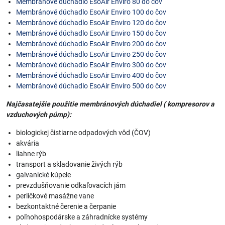
Membránové dúchadlo EsoAir Enviro 80 do čov
Membránové dúchadlo EsoAir Enviro 100 do čov
Membránové dúchadlo EsoAir Enviro 120 do čov
Membránové dúchadlo EsoAir Enviro 150 do čov
Membránové dúchadlo EsoAir Enviro 200 do čov
Membránové dúchadlo EsoAir Enviro 250 do čov
Membránové dúchadlo EsoAir Enviro 300 do čov
Membránové dúchadlo EsoAir Enviro 400 do čov
Membránové dúchadlo EsoAir Enviro 500 do čov
Najčasatejšie použitie membránových dúchadiel ( kompresorov a
vzduchových púmp):
biologickej čistiarne odpadových vôd (ČOV)
akvária
liahne rýb
transport a skladovanie živých rýb
galvanické kúpele
prevzdušňovanie odkaľovacích jám
perličkové masážne vane
bezkontaktné čerenie a čerpanie
poľnohospodárske a záhradnícke systémy