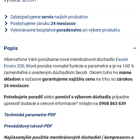
Výrobca:
SECOH
Zabezpečujeme
servis
našich produktov
Poskytujeme záruku
24 mesiacov
Vykonávame bezplatné
poradenstvo
pri výbere produktu
Popis
Alternatívne Vám ponúkame nové membránové dúchadlo
EsoAir
Enviro 200
, ktoré ponúka rovnaké funkcie a parametre a je na 100 %
zameniteľné s uvedeným dúchadlom Secoh. Okrem toho ho
máme
skladom
a súčasne
garantujeme najižšiu cenu
na trhu so
zárukou
24 mesiacov
.
Potrebujete poradiť
alebo
pomôcť s výberom dúchadla
prípadne
upresniť dodacie a cenové informácie? Volajte na
0908 863 639
Technické parametre-PDF
Prevádzkový návod-PDF
Najčasatejšie použitie membránových dúchadiel ( kompresorov a