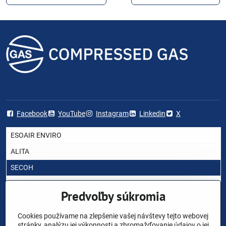
Facebook
YouTube
Instagram
Linkedin
X
ESOAIR ENVIRO
ALITA
SECOH
AIRMAC
Predvoľby súkromia
HIBLOW
YASUNAGA RIETSCHLE THOMAS
Cookies používame na zlepšenie vašej návštevy tejto webovej
stránky, analýzu jej výkonnosti a zhromažďovanie údajov o jej