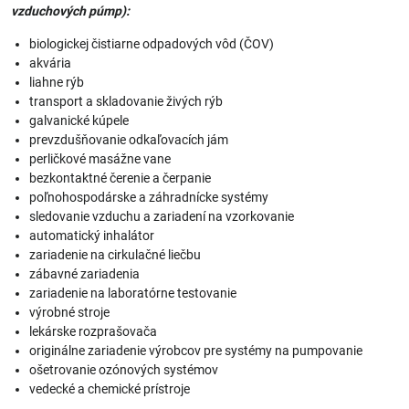
vzduchových púmp):
biologickej čistiarne odpadových vôd (ČOV)
akvária
liahne rýb
transport a skladovanie živých rýb
galvanické kúpele
prevzdušňovanie odkaľovacích jám
perličkové masážne vane
bezkontaktné čerenie a čerpanie
poľnohospodárske a záhradnícke systémy
sledovanie vzduchu a zariadení na vzorkovanie
automatický inhalátor
zariadenie na cirkulačné liečbu
zábavné zariadenia
zariadenie na laboratórne testovanie
výrobné stroje
lekárske rozprašovača
originálne zariadenie výrobcov pre systémy na pumpovanie
ošetrovanie ozónových systémov
vedecké a chemické prístroje