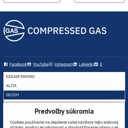
Facebook
YouTube
Instagram
Linkedin
X
ESOAIR ENVIRO
ALITA
SECOH
AIRMAC
Predvoľby súkromia
HIBLOW
YASUNAGA RIETSCHLE THOMAS
Cookies používame na zlepšenie vašej návštevy tejto webovej
stránky, analýzu jej výkonnosti a zhromažďovanie údajov o jej