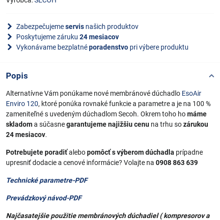
Výrobca:
SECOH
Zabezpečujeme
servis
našich produktov
Poskytujeme záruku
24 mesiacov
Vykonávame bezplatné
poradenstvo
pri výbere produktu
Popis
Alternatívne Vám ponúkame nové membránové dúchadlo
EsoAir
Enviro 120
, ktoré ponúka rovnaké funkcie a parametre a je na 100 %
zameniteľné s uvedeným dúchadlom Secoh. Okrem toho ho
máme
skladom
a súčasne
garantujeme najižšiu cenu
na trhu so
zárukou
24 mesiacov
.
Potrebujete poradiť
alebo
pomôcť s výberom dúchadla
prípadne
upresniť dodacie a cenové informácie? Volajte na
0908 863 639
Technické parametre-PDF
Prevádzkový návod-PDF
Najčasatejšie použitie membránových dúchadiel ( kompresorov a