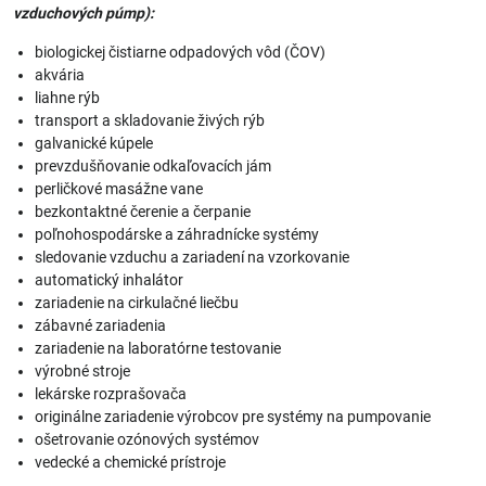
vzduchových púmp):
biologickej čistiarne odpadových vôd (ČOV)
akvária
liahne rýb
transport a skladovanie živých rýb
galvanické kúpele
prevzdušňovanie odkaľovacích jám
perličkové masážne vane
bezkontaktné čerenie a čerpanie
poľnohospodárske a záhradnícke systémy
sledovanie vzduchu a zariadení na vzorkovanie
automatický inhalátor
zariadenie na cirkulačné liečbu
zábavné zariadenia
zariadenie na laboratórne testovanie
výrobné stroje
lekárske rozprašovača
originálne zariadenie výrobcov pre systémy na pumpovanie
ošetrovanie ozónových systémov
vedecké a chemické prístroje