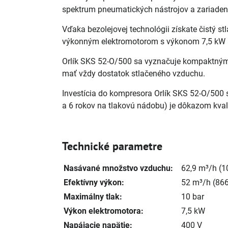
spektrum pneumatických nástrojov a zariadení
Vďaka bezolejovej technológii získate čistý st
výkonným elektromotorom s výkonom 7,5 kW a
Orlík SKS 52-O/500 sa vyznačuje kompaktným
mať vždy dostatok stlačeného vzduchu.
Investícia do kompresora Orlík SKS 52-O/500 sa
a 6 rokov na tlakovú nádobu) je dôkazom kvali
Technické parametre
Nasávané množstvo vzduchu:
62,9 m³/h (1
Efektívny výkon:
52 m³/h (866
Maximálny tlak:
10 bar
Výkon elektromotora:
7,5 kW
Napájacie napätie:
400 V