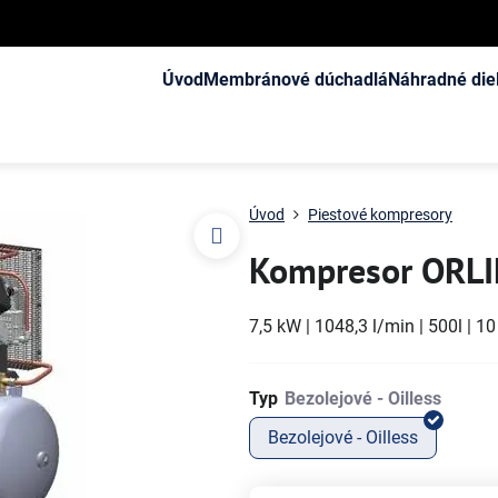
Úvod
Membránové dúchadlá
Náhradné die
Úvod
Piestové kompresory
Kompresor ORLIK
7,5 kW | 1048,3 l/min | 500l | 1
Typ
Bezolejové - Oilless