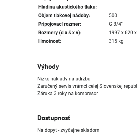
Hladina akustického tlaku:
Objem tlakovej nádoby:
500 l
Pripojovací rozmer:
G 3/4"
Rozmery (d x š x v):
1997 x 620 
Hmotnosť:
315 kg
Výhody
Nízke náklady na údržbu
Zaručený servis vrámci celej Slovenskej republ
Záruka 3 roky na kompresor
Dostupnosť
Na dopyt - zvyčajne skladom