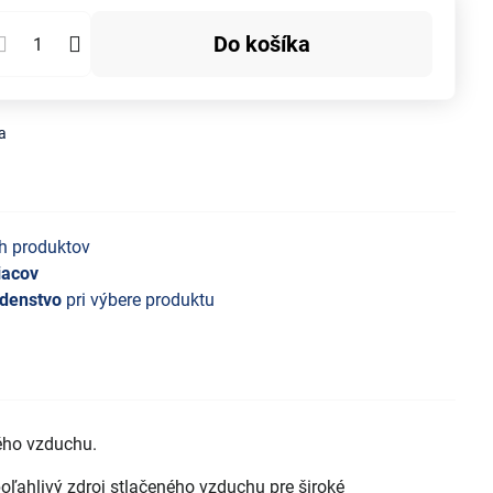
Do košíka
a
h produktov
iacov
denstvo
pri výbere produktu
ého vzduchu.
oľahlivý zdroj stlačeného vzduchu pre široké