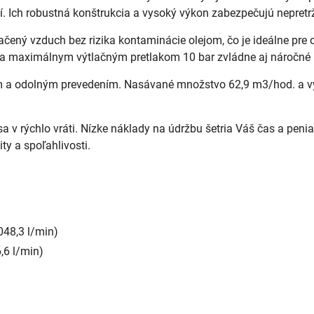
. Ich robustná konštrukcia a vysoký výkon zabezpečujú nepret
lačený vzduch bez rizika kontaminácie olejom, čo je ideálne pre 
 maximálnym výtlačným pretlakom 10 bar zvládne aj náročné ú
 a odolným prevedením. Nasávané množstvo 62,9 m3/hod. a v
 v rýchlo vráti. Nízke náklady na údržbu šetria Váš čas a penia
ty a spoľahlivosti.
048,3 l/min)
,6 l/min)