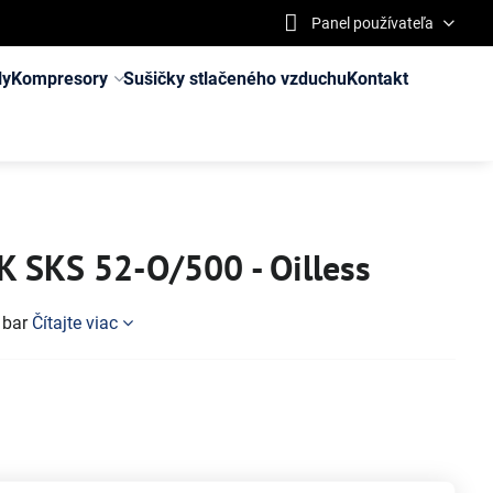
Panel používateľa
ly
Kompresory
Sušičky stlačeného vzduchu
Kontakt
 SKS 52-O/500 - Oilless
0 bar
Čítajte viac