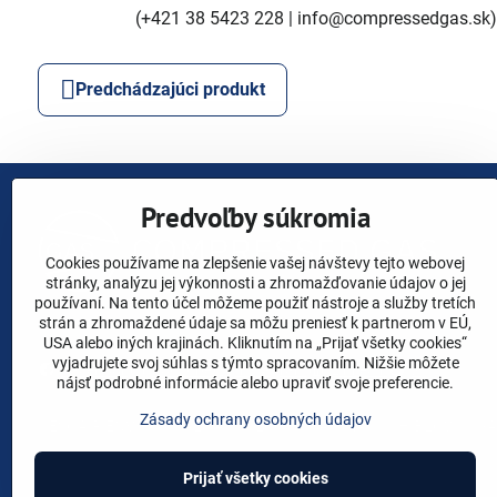
(+421 38 5423 228 | info@compressedgas.sk)
Predchádzajúci produkt
Predvoľby súkromia
Cookies používame na zlepšenie vašej návštevy tejto webovej
stránky, analýzu jej výkonnosti a zhromažďovanie údajov o jej
používaní. Na tento účel môžeme použiť nástroje a služby tretích
strán a zhromaždené údaje sa môžu preniesť k partnerom v EÚ,
USA alebo iných krajinách. Kliknutím na „Prijať všetky cookies“
vyjadrujete svoj súhlas s týmto spracovaním. Nižšie môžete
Facebook
YouTube
Instagram
Linkedin
X
nájsť podrobné informácie alebo upraviť svoje preferencie.
Zásady ochrany osobných údajov
ESOAIR ENVIRO
ALITA
SECOH
AIRMAC
HIBLOW
Y
Prijať všetky cookies