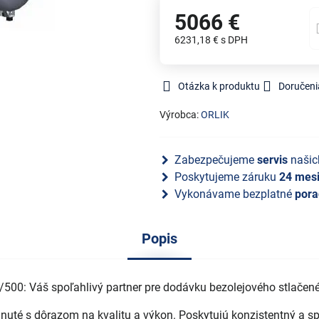
5066 €
6231,18 €
s DPH
Otázka k produktu
Doručeni
Výrobca:
ORLIK
Zabezpečujeme
servis
našic
Poskytujeme záruku
24 mes
Vykonávame bezplatné
pora
Popis
/500: Váš spoľahlivý partner pre dodávku bezolejového stlačen
nuté s dôrazom na kvalitu a výkon. Poskytujú konzistentný a sp