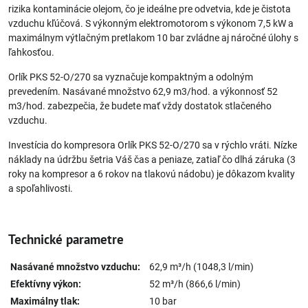
rizika kontaminácie olejom, čo je ideálne pre odvetvia, kde je čistota
vzduchu kľúčová. S výkonným elektromotorom s výkonom 7,5 kW a
maximálnym výtlačným pretlakom 10 bar zvládne aj náročné úlohy s
ľahkosťou.
Orlík PKS 52-O/270 sa vyznačuje kompaktným a odolným
prevedením. Nasávané množstvo 62,9 m3/hod. a výkonnosť 52
m3/hod. zabezpečia, že budete mať vždy dostatok stlačeného
vzduchu.
Investícia do kompresora Orlík PKS 52-O/270 sa v rýchlo vráti. Nízke
náklady na údržbu šetria Váš čas a peniaze, zatiaľ čo dlhá záruka (3
roky na kompresor a 6 rokov na tlakovú nádobu) je dôkazom kvality
a spoľahlivosti.
Technické parametre
Nasávané množstvo vzduchu:
62,9 m³/h (1048,3 l/min)
Efektívny výkon:
52 m³/h (866,6 l/min)
Maximálny tlak:
10 bar