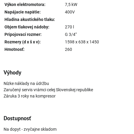
Výkon elektromotora:
7,5 kW
Napájacie napätie:
400V
Hladina akustického tlaku:
Objem tlakovej nádoby:
270 l
Pripojovací rozmer:
G 3/4"
Rozmery (d x š x v):
1598 x 638 x 1450
Hmotnosť:
260
Výhody
Nízke náklady na údržbu
Zaručený servis vrámci celej Slovenskej republike
Záruka 3 roky na kompresor
Dostupnosť
Na dopyt - zvyčajne skladom