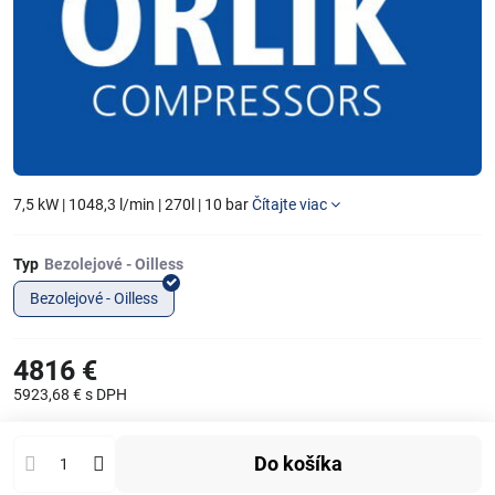
7,5 kW | 1048,3 l/min | 270l | 10 bar
Čítajte viac
Typ
Bezolejové - Oilless
4816 €
5923,68 €
s DPH
Do košíka