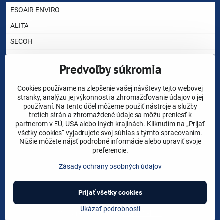
ESOAIR ENVIRO
ALITA
SECOH
AIRMAC
Predvoľby súkromia
HIBLOW
YASUNAGA RIETSCHLE THOMAS
Cookies používame na zlepšenie vašej návštevy tejto webovej
stránky, analýzu jej výkonnosti a zhromažďovanie údajov o jej
NITTO KOHKI
používaní. Na tento účel môžeme použiť nástroje a služby
tretích strán a zhromaždené údaje sa môžu preniesť k
CHARLES AUSTEN
partnerom v EÚ, USA alebo iných krajinách. Kliknutím na „Prijať
všetky cookies“ vyjadrujete svoj súhlas s týmto spracovaním.
AKO VYBRAŤ DÚCHADLO ?
Nižšie môžete nájsť podrobné informácie alebo upraviť svoje
preferencie.
NÁHRADNÉ DIELY
Zásady ochrany osobných údajov
VOP
Prijať všetky cookies
©
2026
Copyright
Predvoľby súkromia
Zásady ochrany osobných údajov
Ukázať podrobnosti
Vytvorené pomocou:
BiznisWeb.sk