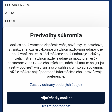
ESOAIR ENVIRO
ALITA
SECOH
AIRMAC
Predvoľby súkromia
HIBLOW
YASUNAGA RIETSCHLE THOMAS
Cookies používame na zlepšenie vašej návštevy tejto webovej
stránky, analýzu jej výkonnosti a zhromažďovanie údajov o jej
NITTO KOHKI
používaní. Na tento účel môžeme použiť nástroje a služby
tretích strán a zhromaždené údaje sa môžu preniesť k
CHARLES AUSTEN
partnerom v EÚ, USA alebo iných krajinách. Kliknutím na „Prijať
všetky cookies“ vyjadrujete svoj súhlas s týmto spracovaním.
AKO VYBRAŤ DÚCHADLO ?
Nižšie môžete nájsť podrobné informácie alebo upraviť svoje
preferencie.
NÁHRADNÉ DIELY
Zásady ochrany osobných údajov
VOP
Prijať všetky cookies
©
2026
Copyright
Predvoľby súkromia
Zásady ochrany osobných údajov
Ukázať podrobnosti
Vytvorené pomocou:
BiznisWeb.sk