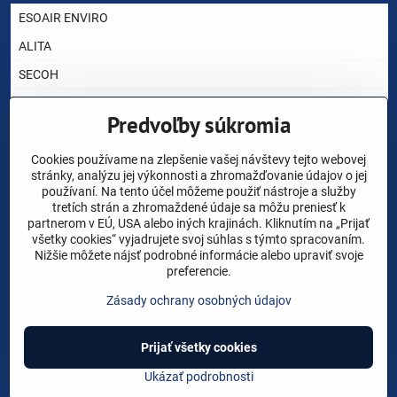
ESOAIR ENVIRO
ALITA
SECOH
AIRMAC
Predvoľby súkromia
HIBLOW
YASUNAGA RIETSCHLE THOMAS
Cookies používame na zlepšenie vašej návštevy tejto webovej
stránky, analýzu jej výkonnosti a zhromažďovanie údajov o jej
NITTO KOHKI
používaní. Na tento účel môžeme použiť nástroje a služby
tretích strán a zhromaždené údaje sa môžu preniesť k
CHARLES AUSTEN
partnerom v EÚ, USA alebo iných krajinách. Kliknutím na „Prijať
všetky cookies“ vyjadrujete svoj súhlas s týmto spracovaním.
AKO VYBRAŤ DÚCHADLO ?
Nižšie môžete nájsť podrobné informácie alebo upraviť svoje
preferencie.
NÁHRADNÉ DIELY
Zásady ochrany osobných údajov
VOP
Prijať všetky cookies
©
2026
Copyright
Predvoľby súkromia
Zásady ochrany osobných údajov
Ukázať podrobnosti
Vytvorené pomocou:
BiznisWeb.sk