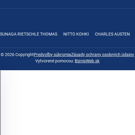
ASUNAGA RIETSCHLE THOMAS
NITTO KOHKI
CHARLES AUSTEN
©
2026
Copyright
Predvoľby súkromia
Zásady ochrany osobných údajov
Vytvorené pomocou:
BiznisWeb.sk