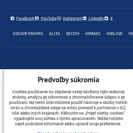
Facebook
YouTube
Instagram
Linkedin
X
ESOAIR ENVIRO
ALITA
SECOH
AIRMAC
HIBLOW
Y
Predvoľby súkromia
Cookies používame na zlepšenie vašej návštevy tejto webovej
stránky, analýzu jej výkonnosti a zhromažďovanie údajov o jej
používaní. Na tento účel môžeme použiť nástroje a služby tretích
strán a zhromaždené údaje sa môžu preniesť k partnerom v EÚ,
USA alebo iných krajinách. Kliknutím na „Prijať všetky cookies“
vyjadrujete svoj súhlas s týmto spracovaním. Nižšie môžete
nájsť podrobné informácie alebo upraviť svoje preferencie.