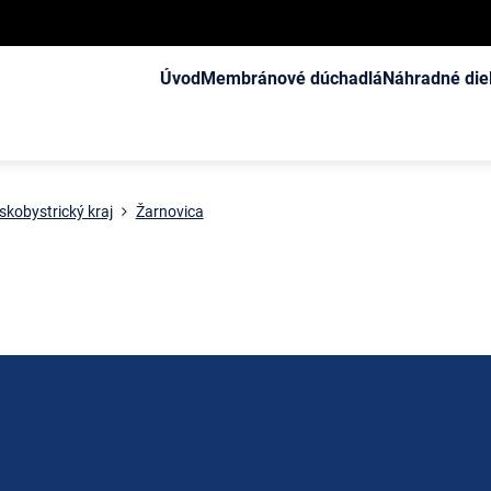
Úvod
Membránové dúchadlá
Náhradné die
kobystrický kraj
Žarnovica