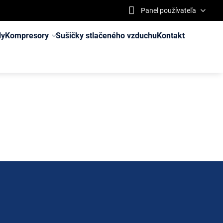
Panel používateľa
ly
Kompresory
Sušičky stlačeného vzduchu
Kontakt