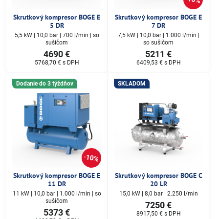
Skrutkový kompresor BOGE E
Skrutkový kompresor BOGE E
5 DR
7 DR
5,5 kW | 10,0 bar | 700 l/min | so
7,5 kW | 10,0 bar | 1.000 l/min |
sušičom
so sušičom
4690 €
5211 €
5768,70 €
s DPH
6409,53 €
s DPH
Dodanie do 3 týždňov
SKLADOM
10%
Skrutkový kompresor BOGE E
Skrutkový kompresor BOGE C
11 DR
20 LR
11 kW | 10,0 bar | 1.000 l/min | so
15,0 kW | 8,0 bar | 2.250 l/min
sušičom
7250 €
5373 €
8917,50 €
s DPH