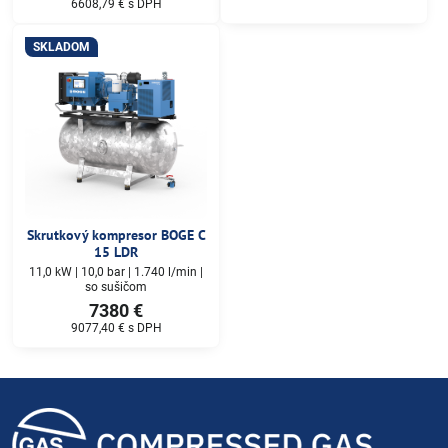
6608,79 €
s DPH
SKLADOM
Skrutkový kompresor BOGE C
15 LDR
11,0 kW | 10,0 bar | 1.740 l/min |
so sušičom
7380 €
9077,40 €
s DPH