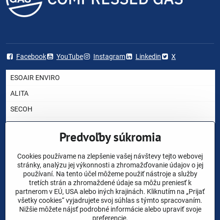
Facebook
YouTube
Instagram
Linkedin
X
ESOAIR ENVIRO
ALITA
SECOH
AIRMAC
Predvoľby súkromia
HIBLOW
YASUNAGA RIETSCHLE THOMAS
Cookies používame na zlepšenie vašej návštevy tejto webovej
stránky, analýzu jej výkonnosti a zhromažďovanie údajov o jej
NITTO KOHKI
používaní. Na tento účel môžeme použiť nástroje a služby
tretích strán a zhromaždené údaje sa môžu preniesť k
CHARLES AUSTEN
partnerom v EÚ, USA alebo iných krajinách. Kliknutím na „Prijať
všetky cookies“ vyjadrujete svoj súhlas s týmto spracovaním.
AKO VYBRAŤ DÚCHADLO ?
Nižšie môžete nájsť podrobné informácie alebo upraviť svoje
preferencie.
NÁHRADNÉ DIELY