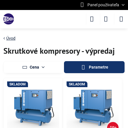
Panel používateľa
Úvod
Skrutkové kompresory - výpredaj
Cena
Parametre
SKLADOM
SKLADOM
10%