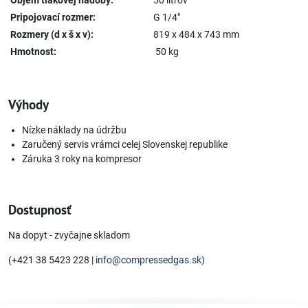
Objem tlakovej nádoby:
50 litrov
Pripojovací rozmer:
G 1/4"
Rozmery (d x š x v):
819 x 484 x 743 mm
Hmotnost:
50 kg
Výhody
Nízke náklady na údržbu
Zaručený servis vrámci celej Slovenskej republike
Záruka 3 roky na kompresor
Dostupnosť
Na dopyt - zvyčajne skladom
(+421 38 5423 228 |
info@compressedgas.sk)