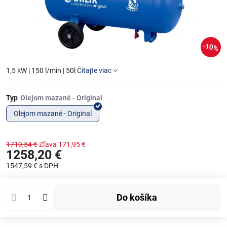
10%
1,5 kW | 150 l/min | 50l
Čítajte viac
Typ
Olejom mazané - Original
1719,54 €
Zľava
171,95 €
1258,20 €
1547,59 €
s DPH
Do košíka