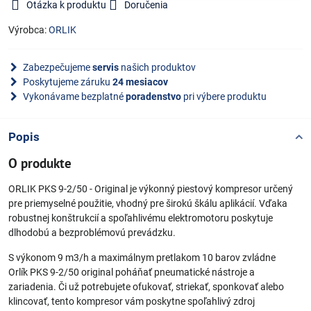
Otázka k produktu
Doručenia
Výrobca:
ORLIK
Zabezpečujeme
servis
našich produktov
Poskytujeme záruku
24 mesiacov
Vykonávame bezplatné
poradenstvo
pri výbere produktu
Popis
O produkte
ORLIK PKS 9-2/50 - Original je výkonný piestový kompresor určený
pre priemyselné použitie, vhodný pre širokú škálu aplikácií. Vďaka
robustnej konštrukcií a spoľahlivému elektromotoru poskytuje
dlhodobú a bezproblémovú prevádzku.
S výkonom 9 m3/h a maximálnym pretlakom 10 barov zvládne
Orlík PKS 9-2/50 original poháňať pneumatické nástroje a
zariadenia. Či už potrebujete ofukovať, striekať, sponkovať alebo
klincovať, tento kompresor vám poskytne spoľahlivý zdroj