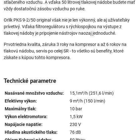
stlačeného vzduchu. A vďaka 50 litrovej tlakovej nádobe budete mať
vždy dostatočnú zásobu vzduchu po ruke.
Orlík PKS 9-2/50 original však nie je len výkonný, ale aj užívateľsky
prívetivý. Vďaka filtroregulátoru s rýchlospojkou na výstupe z
tlakovej nádoby je pripojenie nástrojov naozaj jednoduché.
Prvotriedna kvalita, záruka 3 roky na kompresor a až 6 rokov na
tlakovú nádobu, servis po celej SR - to všetko sú benefity, ktoré
získate s kúpou tohto kompresora.
Technické parametre
Nasávané množstvo vzduchu:
15,1m³/h (251,6 l/min)
Efektívny výkon:
9 m³/h (150 l/min)
Maximálny tlak:
10 bar
Výkon elektromotora:
1,5 kW
Napájacie napätie:
230 V
Hladina akustického tlaku:
76 dB