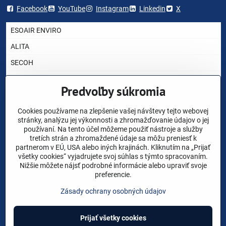
Facebook
YouTube
Instagram
Linkedin
X
ESOAIR ENVIRO
ALITA
SECOH
AIRMAC
Predvoľby súkromia
HIBLOW
YASUNAGA RIETSCHLE THOMAS
Cookies používame na zlepšenie vašej návštevy tejto webovej
stránky, analýzu jej výkonnosti a zhromažďovanie údajov o jej
NITTO KOHKI
používaní. Na tento účel môžeme použiť nástroje a služby
tretích strán a zhromaždené údaje sa môžu preniesť k
CHARLES AUSTEN
partnerom v EÚ, USA alebo iných krajinách. Kliknutím na „Prijať
všetky cookies“ vyjadrujete svoj súhlas s týmto spracovaním.
AKO VYBRAŤ DÚCHADLO ?
Nižšie môžete nájsť podrobné informácie alebo upraviť svoje
preferencie.
NÁHRADNÉ DIELY
Zásady ochrany osobných údajov
VOP
©
2026
Copyright
Prijať všetky cookies