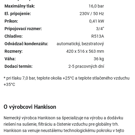
Maximálny tlak:
16,0 bar
El. pripojenie:
230V / 50 Hz
Príkon:
0,41 kW
Pripojovací rozmer:
3/4"
Chladivo:
R513A
Odvádzač kondenzátu:
automatický, bezstratový
Rozmery:
420 x 516 x 563 mm
Váha:
36 kg
Dodací termín:
2-5 pracovných dní
* pri tlaku 7,0 bar, teplote okolia +25°C a teplote stlačeného vzduchu
+35°C
O výrobcovi Hankison
Nemecký výrobca Hankison sa špecializuje na výrobu a dodávku
riešení na sušenie, filtráciu a čistenie vzduchu pre globálny trh.
Hankison sa venuje neustálemu technologickému pokroku v tejto