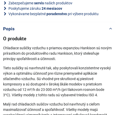
Zabezpečujeme
servis
našich produktov
Poskytujeme záruku
24 mesiacov
Vykonávame bezplatné
poradenstvo
pri výbere produktu
Popis
O produkte
Chladiace sušičky vzduchu s priamou expanziou Hankison sú novým
prírastkom do produktového radu Hankison, ktorý stelesňuje
princípy spoľahlivosti a účinnosti.
Tieto sušičky sú navrhnuté tak, aby poskytovali konzistentne vysoký
výkon a optimálnu účinnosť pre rôzne priemyselné aplikácie
stlačeného vzduchu. Sú vhodné pre skrutkové aj piestové
kompresory a sú dostupné v širokej škále modelov s prietokom
vzduchu od 12 m³/h do 23 000 m³/h (pri tlakovom rosnom bode
3°C). Všetky modely z tohto radu sú vybavené triedou ISO 4.
Malý rad chladiacich sušičov vzduchu bol navrhnutý s cieľom
maximalizovať účinnosť a spoľahlivosť. Všetky modely majú
vysokoúčinný výmenník tepla a integrovaný odlučovač kondenzát