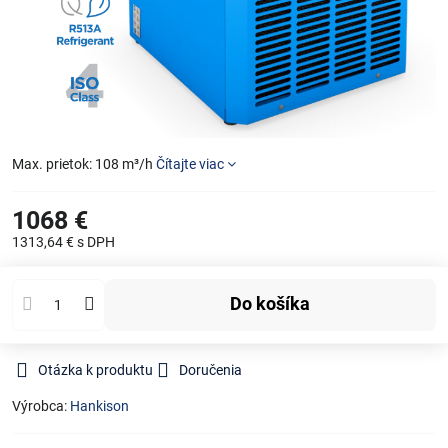
Max. prietok: 108 m³/h
Čítajte viac
1068 €
1313,64 €
s DPH
Do košíka
Otázka k produktu
Doručenia
Výrobca:
Hankison