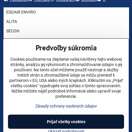
ESOAIR ENVIRO
ALITA
SECOH
AIRMAC
Predvoľby súkromia
HIBLOW
YASUNAGA RIETSCHLE THOMAS
Cookies používame na zlepšenie vašej návštevy tejto webovej
stránky, analýzu jej výkonnosti a zhromažďovanie údajov o jej
NITTO KOHKI
používaní. Na tento účel môžeme použiť nástroje a služby
tretích strán a zhromaždené údaje sa môžu preniesť k
CHARLES AUSTEN
partnerom v EÚ, USA alebo iných krajinách. Kliknutím na „Prijať
všetky cookies“ vyjadrujete svoj súhlas s týmto spracovaním.
AKO VYBRAŤ DÚCHADLO ?
Nižšie môžete nájsť podrobné informácie alebo upraviť svoje
preferencie.
NÁHRADNÉ DIELY
Zásady ochrany osobných údajov
VOP
Prijať všetky cookies
©
2026
Copyright
Predvoľby súkromia
Zásady ochrany osobných údajov
Ukázať podrobnosti