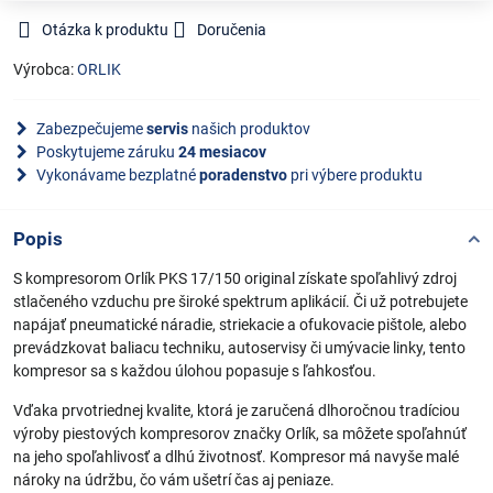
Otázka k produktu
Doručenia
Výrobca:
ORLIK
Zabezpečujeme
servis
našich produktov
Poskytujeme záruku
24 mesiacov
Vykonávame bezplatné
poradenstvo
pri výbere produktu
Popis
S kompresorom Orlík PKS 17/150 original získate spoľahlivý zdroj
stlačeného vzduchu pre široké spektrum aplikácií. Či už potrebujete
napájať pneumatické náradie, striekacie a ofukovacie pištole, alebo
prevádzkovat baliacu techniku, autoservisy či umývacie linky, tento
kompresor sa s každou úlohou popasuje s ľahkosťou.
Vďaka prvotriednej kvalite, ktorá je zaručená dlhoročnou tradíciou
výroby piestových kompresorov značky Orlík, sa môžete spoľahnúť
na jeho spoľahlivosť a dlhú životnosť. Kompresor má navyše malé
nároky na údržbu, čo vám ušetrí čas aj peniaze.