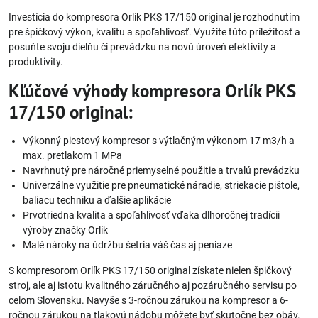
Investícia do kompresora Orlík PKS 17/150 original je rozhodnutím
pre špičkový výkon, kvalitu a spoľahlivosť. Využite túto príležitosť a
posuňte svoju dielňu či prevádzku na novú úroveň efektivity a
produktivity.
Kľúčové výhody kompresora Orlík PKS
17/150 original:
Výkonný piestový kompresor s výtlačným výkonom 17 m3/h a
max. pretlakom 1 MPa
Navrhnutý pre náročné priemyselné použitie a trvalú prevádzku
Univerzálne využitie pre pneumatické náradie, striekacie pištole,
baliacu techniku a ďalšie aplikácie
Prvotriedna kvalita a spoľahlivosť vďaka dlhoročnej tradícii
výroby značky Orlík
Malé nároky na údržbu šetria váš čas aj peniaze
S kompresorom Orlík PKS 17/150 original získate nielen špičkový
stroj, ale aj istotu kvalitného záručného aj pozáručného servisu po
celom Slovensku. Navyše s 3-ročnou zárukou na kompresor a 6-
ročnou zárukou na tlakovú nádobu môžete byť skutočne bez obáv.