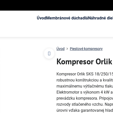
Úvod
Membránové dúchadlá
Náhradné die
Úvod
Piestové kompresory
Kompresor Orlik
Kompresor Orlik SKS 18/250/15 o
robustnou konštrukciou a kval
maximálnemu výtlačnému tlaku 
Elektromotor s výkonom 4 kW a
prevádzku kompresora. Pripojo
rozvody stlačeného vzchu. Napr
úrovni vďaka garantovanej hla