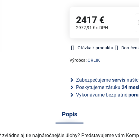
2417 €
2972,91 €
s DPH
Otázka k produktu
Doručeni
Výrobca:
ORLIK
Zabezpečujeme
servis
našic
Poskytujeme záruku
24 mes
Vykonávame bezplatné
pora
Popis
ý zvládne aj tie najnáročnejšie úlohy? Predstavujeme vám Kompr