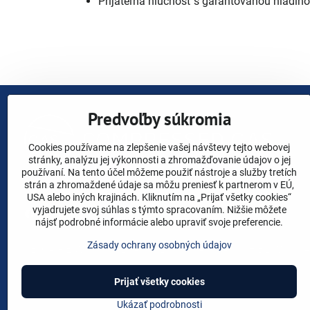
Prijateľná hlučnosť s garantovanou hladin
Predvoľby súkromia
Cookies používame na zlepšenie vašej návštevy tejto webovej
stránky, analýzu jej výkonnosti a zhromažďovanie údajov o jej
používaní. Na tento účel môžeme použiť nástroje a služby tretích
strán a zhromaždené údaje sa môžu preniesť k partnerom v EÚ,
USA alebo iných krajinách. Kliknutím na „Prijať všetky cookies“
vyjadrujete svoj súhlas s týmto spracovaním. Nižšie môžete
Facebook
YouTube
Instagram
Linkedin
X
nájsť podrobné informácie alebo upraviť svoje preferencie.
Zásady ochrany osobných údajov
ESOAIR ENVIRO
ALITA
SECOH
AIRMAC
HIBLOW
Y
Prijať všetky cookies
Ukázať podrobnosti