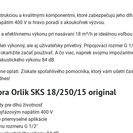
trukciou a kvalitnými komponentmi, ktoré zabezpečujú jeho dl
pätím 400 V si hravo poradí s akoukoľvek výzvou.
 efektívnemu výkonu pri nasávaní 18 m³/h je ideálnou voľbou p
len výkonný, ale aj užívateľsky prívetivý. Pripojovací rozmer G
 okamžite začať používať. A čo viac, napriek svojmu impozant
 akustického výkonu 84 dB.
e oplatí. Získate spoľahlivého pomocníka, ktorý vám ušetrí čas,
dnes!
ra Orlik SKS 18/250/15 original
y pre dlhú životnosť
rojfázovým napätím 400 V
 priemyselné aplikácie
mu rozmeru G 1/2"