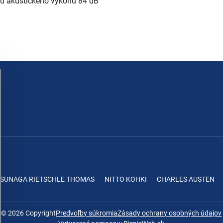
ou akustického výkonu 84 dB
ASUNAGA RIETSCHLE THOMAS
NITTO KOHKI
CHARLES AUSTEN
©
2026
Copyright
Predvoľby súkromia
Zásady ochrany osobných údajov