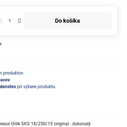
Do košíka
a
h produktov
iacov
denstvo
pri výbere produktu
esor Orlik SKS 18/250/15 original - dokonalý