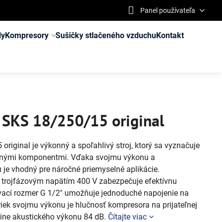
Panel používateľa
ly
Kompresory
Sušičky stlačeného vzduchu
Kontakt
 SKS 18/250/15 original
riginal je výkonný a spoľahlivý stroj, ktorý sa vyznačuje
itnými komponentmi. Vďaka svojmu výkonu a
je vhodný pre náročné priemyselné aplikácie.
 trojfázovým napätím 400 V zabezpečuje efektívnu
vací rozmer G 1/2" umožňuje jednoduché napojenie na
iek svojmu výkonu je hlučnosť kompresora na prijateľnej
dine akustického výkonu 84 dB.
Čítajte viac