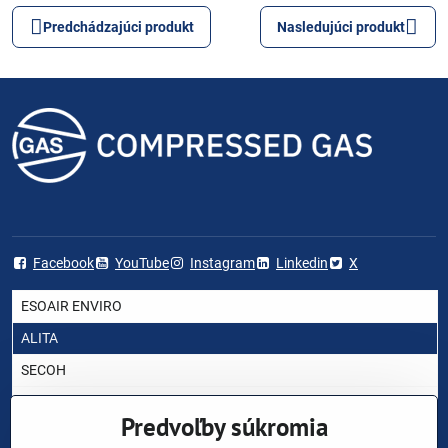
Predchádzajúci produkt
Nasledujúci produkt
Facebook
YouTube
Instagram
Linkedin
X
ESOAIR ENVIRO
ALITA
SECOH
AIRMAC
Predvoľby súkromia
HIBLOW