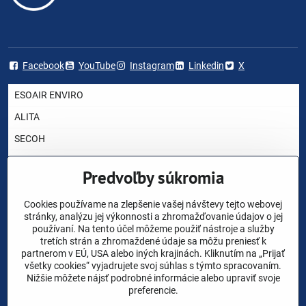
Facebook
YouTube
Instagram
Linkedin
X
ESOAIR ENVIRO
ALITA
SECOH
AIRMAC
Predvoľby súkromia
HIBLOW
YASUNAGA RIETSCHLE THOMAS
Cookies používame na zlepšenie vašej návštevy tejto webovej
stránky, analýzu jej výkonnosti a zhromažďovanie údajov o jej
NITTO KOHKI
používaní. Na tento účel môžeme použiť nástroje a služby
tretích strán a zhromaždené údaje sa môžu preniesť k
CHARLES AUSTEN
partnerom v EÚ, USA alebo iných krajinách. Kliknutím na „Prijať
všetky cookies“ vyjadrujete svoj súhlas s týmto spracovaním.
AKO VYBRAŤ DÚCHADLO ?
Nižšie môžete nájsť podrobné informácie alebo upraviť svoje
preferencie.
NÁHRADNÉ DIELY