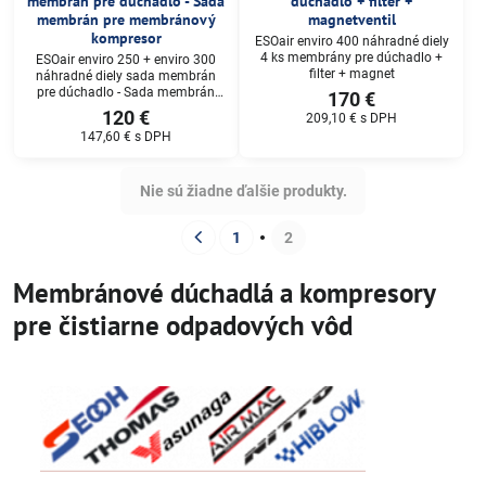
membrán pre dúchadlo - Sada
dúchadlo + filter +
membrán pre membránový
magnetventil
kompresor
ESOair enviro 400 náhradné diely
4 ks membrány pre dúchadlo +
ESOair enviro 250 + enviro 300
filter + magnet
náhradné diely sada membrán
pre dúchadlo - Sada membrán
170 €
pre membránový kompresor
120 €
209,10 €
s DPH
147,60 €
s DPH
Nie sú žiadne ďalšie produkty.
1
2
Membránové dúchadlá a kompresory
pre čistiarne odpadových vôd