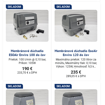
SKLADOM
SKLADOM
Membránové dúchadlo
Membránové dúchadlo EsoAir
ESOAir Enviro 100 do čov
Enviro 120 do čov
Prietok: 100 l/min @ 0,10 bar,
Maximálny prietok: 120 litrov za
Príkon: 105W
minútu, Maximálny tlak: 0,10 bar,
Výkon: 125W, Hmotnosť: 9,5 kg,
190 €
Rozmery (D x Š x): 265 x 215 x
235 €
233,70 €
s DPH
198 mm, Konektor Rozmery: 18
289,05 €
s DPH
mm
SKLADOM
SKLADOM