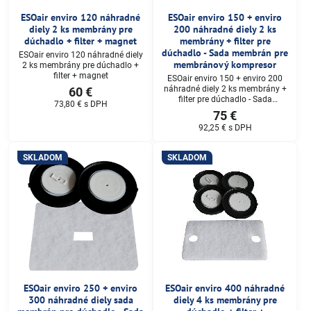
ESOair enviro 120 náhradné
ESOair enviro 150 + enviro
diely 2 ks membrány pre
200 náhradné diely 2 ks
dúchadlo + filter + magnet
membrány + filter pre
dúchadlo - Sada membrán pre
ESOair enviro 120 náhradné diely
membránový kompresor
2 ks membrány pre dúchadlo +
filter + magnet
ESOair enviro 150 + enviro 200
náhradné diely 2 ks membrány +
60 €
filter pre dúchadlo - Sada
73,80 €
s DPH
membrán pre membránový
75 €
kompresor
92,25 €
s DPH
SKLADOM
SKLADOM
ESOair enviro 250 + enviro
ESOair enviro 400 náhradné
300 náhradné diely sada
diely 4 ks membrány pre