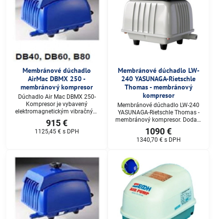
Membránové dúchadlo
Membránové dúchadlo LW-
AirMac DBMX 250 -
240 YASUNAGA-Rietschle
membránový kompresor
Thomas - membránový
kompresor
Dúchadlo Air Mac DBMX 250-
Kompresor je vybavený
Membránové dúchadlo LW-240
elektromagnetickým vibračným
YASUNAGA-Rietschle Thomas -
motorom , ktorého vysoká
membránový kompresor. Dodací
915 €
účinnosť je jeho všeobecne
termín: do 3-4 pracovných dní,
1090 €
1125,45 €
s DPH
známou vlastnosťou. Dodací
Cena na dopyt.
1340,70 €
s DPH
termín: do 3-4 pracovných dní,
Cena na dopyt.