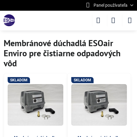
Panel používateľa
Membránové dúchadlá ESOair
Enviro pre čistiarne odpadových
vôd
SKLADOM
SKLADOM