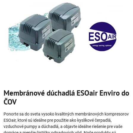
Membránové dúchadlá ESOair Enviro do
ČOV
Ponorte sa do sveta vysoko kvalitných membránových kompresorov
ESOair, ktoré sú ideálne pre použitie ako kyslíkové čerpadlá,
vzduchové pumpy a dúchadlá, a objavte ideálne riešenie pre vaše
domáce a menšie čističky odpadových vôd. Naše produkty sú