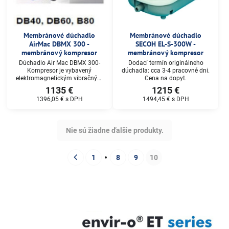
Membránové dúchadlo
Membránové dúchadlo
AirMac DBMX 300 -
SECOH EL-S-300W -
membránový kompresor
membránový kompresor
Dúchadlo Air Mac DBMX 300-
Dodací termín originálneho
Kompresor je vybavený
dúchadla: cca 3-4 pracovné dni.
elektromagnetickým vibračným
Cena na dopyt.
motorom , ktorého vysoká
1135 €
1215 €
účinnosť je jeho všeobecne
1396,05 €
s DPH
1494,45 €
s DPH
známou vlastnosťou. Dodací
termín: do 3-4 pracovných dní,
Cena na dopyt.
Nie sú žiadne ďalšie produkty.
1
8
9
10