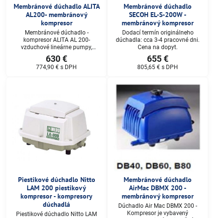
Membránové dúchadlo ALITA
Membránové dúchadlo
AL200- membránový
SECOH EL-S-200W -
kompresor
membránový kompresor
Membránové dúchadlo -
Dodací termín originálneho
kompresor ALITA AL 200-
dúchadla: cca 3-4 pracovné dni.
vzduchové lineárne pumpy,
Cena na dopyt.
dúchadlá a kompresory. Dodací
630 €
655 €
termín: cca 2 pracovné dni. Cena
774,90 €
s DPH
805,65 €
s DPH
na dopyt.
Piestikové dúchadlo Nitto
Membránové dúchadlo
LAM 200 piestikový
AirMac DBMX 200 -
kompresor - kompresory
membránový kompresor
dúchadlá
Dúchadlo Air Mac DBMX 200 -
Kompresor je vybavený
Piestikové dúchadlo Nitto LAM