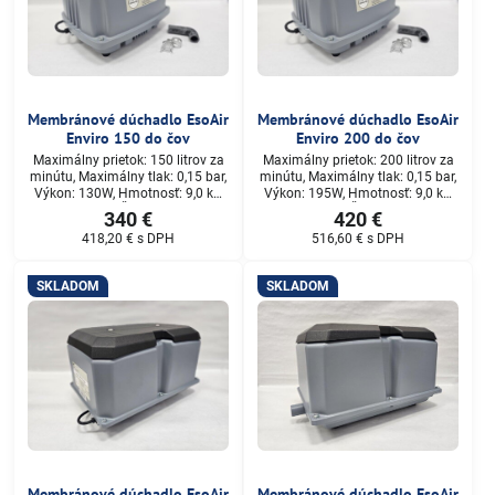
Membránové dúchadlo EsoAir
Membránové dúchadlo EsoAir
Enviro 150 do čov
Enviro 200 do čov
Maximálny prietok: 150 litrov za
Maximálny prietok: 200 litrov za
minútu, Maximálny tlak: 0,15 bar,
minútu, Maximálny tlak: 0,15 bar,
Výkon: 130W, Hmotnosť: 9,0 kg,
Výkon: 195W, Hmotnosť: 9,0 kg,
Rozmery (D x Š x): 256 x 200 x
Rozmery (D x Š x): 346 x 200 x
340 €
420 €
222 mm, Konektor Rozmery: 18
222 mm, Konektor Rozmery: 18
418,20 €
s DPH
516,60 €
s DPH
mm
mm
SKLADOM
SKLADOM
Membránové dúchadlo EsoAir
Membránové dúchadlo EsoAir