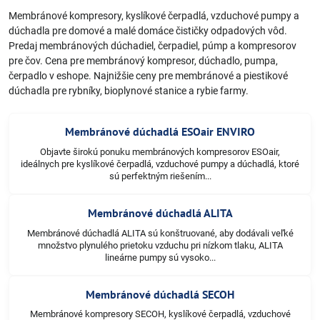
Membránové kompresory, kyslíkové čerpadlá, vzduchové pumpy a
dúchadla pre domové a malé domáce čističky odpadových vôd.
Predaj membránových dúchadiel, čerpadiel, púmp a kompresorov
pre čov. Cena pre membránový kompresor, dúchadlo, pumpa,
čerpadlo v eshope. Najnižšie ceny pre membránové a piestikové
dúchadla pre rybníky, bioplynové stanice a rybie farmy.
Membránové dúchadlá ESOair ENVIRO
Objavte širokú ponuku membránových kompresorov ESOair,
ideálnych pre kyslíkové čerpadlá, vzduchové pumpy a dúchadlá, ktoré
sú perfektným riešením...
Membránové dúchadlá ALITA
Membránové dúchadlá ALITA sú konštruované, aby dodávali veľké
množstvo plynulého prietoku vzduchu pri nízkom tlaku, ALITA
lineárne pumpy sú vysoko...
Membránové dúchadlá SECOH
Membránové kompresory SECOH, kyslíkové čerpadlá, vzduchové