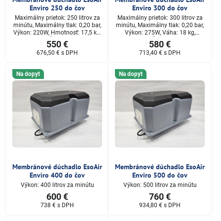
Enviro 250 do čov
Enviro 300 do čov
Maximálny prietok: 250 litrov za
Maximálny prietok: 300 litrov za
minútu, Maximálny tlak: 0,20 bar,
minútu, Maximálny tlak: 0,20 bar,
Výkon: 220W, Hmotnosť: 17,5 kg,
Výkon: 275W, Váha: 18 kg,
Rozmery (D x Š x): 348,5 x 230,5 x
Rozmery (D x Š x): 348,5 x 230,5 x
550 €
580 €
219mm, Konektor Rozmery: 26
219mm, Konektor Rozmery: 26
676,50 €
s DPH
713,40 €
s DPH
mm
mm
Na dopyt
Na dopyt
Membránové dúchadlo EsoAir
Membránové dúchadlo EsoAir
Enviro 400 do čov
Enviro 500 do čov
Výkon: 400 litrov za minútu
Výkon: 500 litrov za minútu
600 €
760 €
738 €
s DPH
934,80 €
s DPH