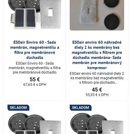
ESOair Enviro 60 - Sada
ESOair enviro 60 náhradné
membrán, magnetventilu a
diely 2 ks membrány bez
filtra pre membránové
magnetventilu s filtrom pre
dúchadlo
dúchadlo membrána- Sada
membrán pre membránový
ESOair Enviro 60 - Sada
kompresor
membrán, magnetventilu a filtra
pre membránové dúchadlo
ESOair enviro 60 náhradné diely 2
ks membrány bez magnetventilu
55 €
s filtrom pre dúchadlo
67,65 €
s DPH
membrána- Sada membrán pre
45 €
membránový kompresor
55,35 €
s DPH
SKLADOM
SKLADOM