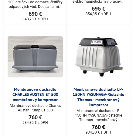
elektromagnetickým vibračným
200 pre čov - do domácej čističky
motorom , ktorého vysoká
odpadových vôd. Dodací termín:
695 €
účinnosť je jeho všeobecne
do 3-4 pracovných dní, Cena na
690 €
854,85 €
s DPH
známou vlastnosťou. Dodací
dopyt.
848,70 €
s DPH
termín: do 3-4 pracovných dní,
Cena na dopyt.
Membránové dúchadlo
Membránové dúchadlo LP-
CHARLES AUSTEN ET 500
150HN YASUNAGA-Rietschle
membránový kompresor
Thomas - membránový
kompresor
Membránové dúchadlo Charles
Austen Pump ET 500
Membránové dúchadlo LP-
150HN YASUNAGA-Rietschle
760 €
Thomas - membránový
934,80 €
s DPH
kompresor. Dodací termín: do 3-4
760 €
pracovných dní, Cena na dopyt.
934,80 €
s DPH