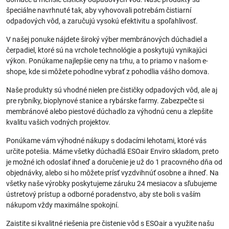
špeciálne navrhnuté tak, aby vyhovovali potrebám čistiarní
odpadových vôd, a zaručujú vysokú efektivitu a spoľahlivosť.
V našej ponuke nájdete široký výber membránových dúchadiel a
čerpadiel, ktoré sú na vrchole technológie a poskytujú vynikajúci
výkon. Ponúkame najlepšie ceny na trhu, a to priamo v našom e-
shope, kde si môžete pohodlne vybrať z pohodlia vášho domova.
Naše produkty sú vhodné nielen pre čističky odpadových vôd, ale aj
pre rybníky, bioplynové stanice a rybárske farmy. Zabezpečte si
membránové alebo piestové dúchadlo za výhodnú cenu a zlepšite
kvalitu vašich vodných projektov.
Ponúkame vám výhodné nákupy s dodacími lehotami, ktoré vás
určite potešia. Máme všetky dúchadlá ESOair Enviro skladom, preto
je možné ich odoslať ihneď a doručenie je už do 1 pracovného dňa od
objednávky, alebo si ho môžete prísť vyzdvihnúť osobne a ihneď. Na
všetky naše výrobky poskytujeme záruku 24 mesiacov a sľubujeme
ústretový prístup a odborné poradenstvo, aby ste boli s vaším
nákupom vždy maximálne spokojní.
Zaistite si kvalitné riešenia pre čistenie vôd s ESOair a využite našu