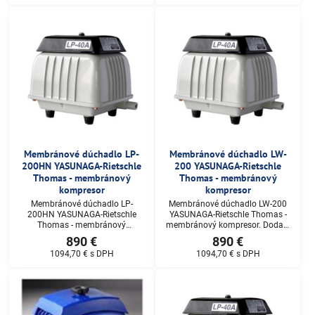
Membránové dúchadlo LP-
Membránové dúchadlo LW-
200HN YASUNAGA-Rietschle
200 YASUNAGA-Rietschle
Thomas - membránový
Thomas - membránový
kompresor
kompresor
Membránové dúchadlo LP-
Membránové dúchadlo LW-200
200HN YASUNAGA-Rietschle
YASUNAGA-Rietschle Thomas -
Thomas - membránový
membránový kompresor. Dodací
kompresor. Dodací termín: do 3-4
termín: do 3-4 pracovných dní,
890 €
890 €
pracovných dní, Cena na dopyt.
Cena na dopyt.
1094,70 €
s DPH
1094,70 €
s DPH