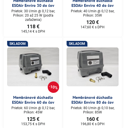
Membránové dúchadlo
Membránové dúchadlo
ESOAir Enviro 30 do čov
ESOAir Enviro 40 do čov
Prietok: 30 l/min @ 0,12 bar,
Prietok: 40 l/min @ 0,12 bar,
Príkon: 20 až 25 W (podľa
Príkon: 35W
zaťaženia)
120 €
118 €
147,60 €
s DPH
145,14 €
s DPH
SKLADOM
SKLADOM
10%
Membránové dúchadlo
Membránové dúchadlo
ESOAir Enviro 60 do čov
ESOAir Enviro 80 do čov
Prietok: 60 l/min @ 0,12 bar,
Prietok: 80 l/min @ 0,10 bar,
Príkon: 45W
Príkon: 85W
125 €
160 €
153,75 €
s DPH
196,80 €
s DPH